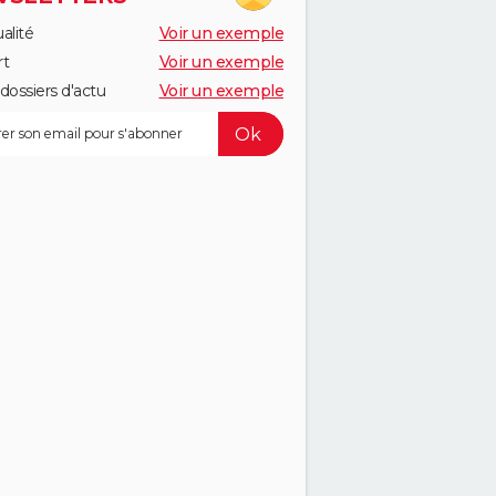
alité
Voir un exemple
rt
Voir un exemple
dossiers d'actu
Voir un exemple