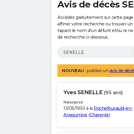
Avis de décès S
Accédez gratuitement sur cette page
affiner votre recherche ou trouver un
tapant le nom d'un défunt et/ou le 
de recherche ci-dessous.
NOUVEAU :
publiez un
avis de décè
Yves SENELLE
(95 ans)
Naissance
13/05/1930 à la
Rochefoucauld-en-
Angoumois
(
Charente
)