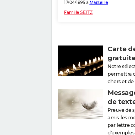
17/04/1895 à
Marseille
Famille SEITZ
Carte d
gratuit
Notre sélec
permettra 
chers et de
Message
de text
Preuve de 
amis, les m
par lettre 
d'exemples 