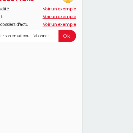
alité
Voir un exemple
rt
Voir un exemple
dossiers d'actu
Voir un exemple