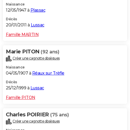
Naissance
City break
Voyage de noces
Climat
Destinations
Voyage nature
Forum
+
PHOTO
12/05/1947 à
Plassac
GUIDES D'ACHAT
Décès
20/01/2011 à
Lussac
BONS PLANS
Famille MARTIN
CARTE DE VOEUX
Marie PITON
(92 ans)
Carte Bonne année
Carte Pâques
Carte de Noël
Carte Saint-Valentin
Carte d'anniversaire
DICTIONNAIRE
Créer une cagnotte obsèques
Biographies
Expressions
Dictionnaire
Citations
Proverbes
PROGRAMME TV
Naissance
04/05/1907 à
Réaux sur Trèfle
COPAINS D'AVANT
Décès
25/12/1999 à
Lussac
Se connecter
Collèges
Universités
Service militaire
S'inscrire
Lycées
Primaires
Entreprises
Avis de recherche
AVIS DE DÉCÈS
Famille PITON
FORUM
Lifestyle
Sport
Television
Cinema
Bricolage
Culture
Auto
Voyage
Charles POIRIER
(75 ans)
Créer une cagnotte obsèques