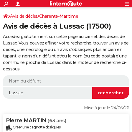
ACTUALITÉS
Connexion
S'inscrire
Avis de décès
Charente-Maritime
Rechercher
Société
Education
Villes
Politique
Faits Divers
Monde
+
SPORT
Avis de décès à Lussac (17500)
Football
Cyclisme
Forum
Coupe du monde 2026
Tennis
Rugby
CULTURE
Accédez gratuitement sur cette page au carnet des décès de
TNT
Cinéma
Musique
Programme TV
Streaming
Sorties cinéma
+
Lussac. Vous pouvez affiner votre recherche, trouver un avis de
FINANCE
décès, une nécrologie ou un avis d'obsèques plus ancien en
Impôts
Immobilier
Banque
Crédit
Retraite
Epargne
Risques naturels par ville
Assurance
AUTO
tapant le nom d'un défunt et/ou le nom (ou code postal) d'une
commune proche de Lussac dans le moteur de recherche ci-
Réserver un essai
Berlines
Forum auto
Essais
Citadines
SUV
+
HIGH-TECH
dessous.
Meilleur smartphone
Ordinateurs
Guide high-tech
Mobiles
Internet
Jeux vidéo
+
BRICOLAGE
Aménagement intérieur
Cuisine
Jardinage
+
Forum
Extérieur
Salle de bains
Rangement
WEEK-END
Escapades
Expositions
Week-end nature
Guides de France
Patrimoine
Musées
+
LIFESTYLE
Mise à jour le 24/06/26
Bien-être
Mode
+
Art de vivre
Loisirs
Modes de vie
SANTE
Pierre MARTIN
(63 ans)
Guide de la santé
Médicaments
+
Alimentation
Maladies
Sommeil
VOYAGE
Créer une cagnotte obsèques