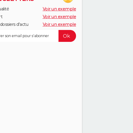
alité
Voir un exemple
rt
Voir un exemple
dossiers d'actu
Voir un exemple