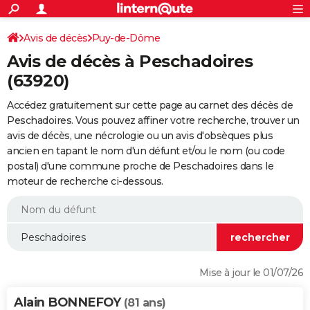
ACTUALITÉS
Connexion
S'inscrire
Avis de décès
Puy-de-Dôme
Rechercher
Société
Education
Villes
Politique
Faits Divers
Monde
+
SPORT
Avis de décès à Peschadoires
Football
Cyclisme
Forum
Coupe du monde 2026
Tennis
Rugby
CULTURE
(63920)
TNT
Cinéma
Musique
Programme TV
Streaming
Sorties cinéma
+
FINANCE
Accédez gratuitement sur cette page au carnet des décès de
Peschadoires. Vous pouvez affiner votre recherche, trouver un
Impôts
Immobilier
Banque
Crédit
Retraite
Epargne
Risques naturels par ville
Assurance
AUTO
avis de décès, une nécrologie ou un avis d'obsèques plus
ancien en tapant le nom d'un défunt et/ou le nom (ou code
Réserver un essai
Berlines
Forum auto
Essais
Citadines
SUV
+
HIGH-TECH
postal) d'une commune proche de Peschadoires dans le
moteur de recherche ci-dessous.
Meilleur smartphone
Ordinateurs
Guide high-tech
Mobiles
Internet
Jeux vidéo
+
BRICOLAGE
Aménagement intérieur
Cuisine
Jardinage
+
Forum
Extérieur
Salle de bains
Rangement
WEEK-END
Escapades
Expositions
Week-end nature
Guides de France
Patrimoine
Musées
+
LIFESTYLE
Bien-être
Mode
+
Art de vivre
Loisirs
Modes de vie
SANTE
Mise à jour le 01/07/26
Guide de la santé
Médicaments
+
Alimentation
Maladies
Sommeil
VOYAGE
Alain BONNEFOY
(81 ans)