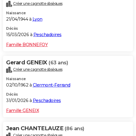
Créer une cagnotte obsèques
City break
Voyage de noces
Climat
Destinations
Voyage nature
Forum
+
PHOTO
Naissance
21/04/1944 à
Lyon
GUIDES D'ACHAT
Décès
BONS PLANS
15/03/2026 à
Peschadoires
CARTE DE VOEUX
Famille BONNEFOY
Carte Bonne année
Carte Pâques
Carte de Noël
Carte Saint-Valentin
Carte d'anniversaire
DICTIONNAIRE
Gerard GENEIX
(63 ans)
Biographies
Expressions
Dictionnaire
Citations
Proverbes
PROGRAMME TV
Créer une cagnotte obsèques
Naissance
COPAINS D'AVANT
02/10/1962 à
Clermont-Ferrand
Se connecter
Collèges
Universités
Service militaire
S'inscrire
Lycées
Primaires
Entreprises
Avis de recherche
AVIS DE DÉCÈS
Décès
31/01/2026 à
Peschadoires
FORUM
Famille GENEIX
Lifestyle
Sport
Television
Cinema
Bricolage
Culture
Auto
Voyage
Jean CHANTELAUZE
(86 ans)
Créer une cagnotte obsèques