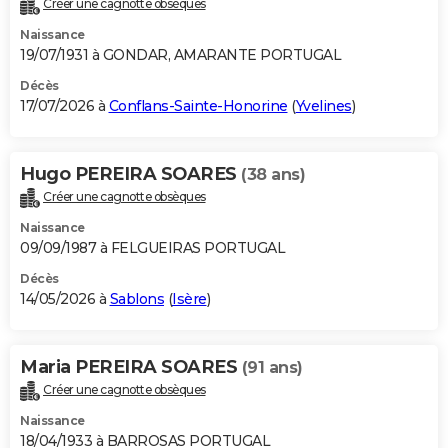
Créer une cagnotte obsèques
City break
Voyage de noces
Climat
Destinations
Voyage nature
Forum
+
PHOTO
Naissance
19/07/1931 à GONDAR, AMARANTE PORTUGAL
GUIDES D'ACHAT
Décès
17/07/2026 à
Conflans-Sainte-Honorine
(
Yvelines
)
BONS PLANS
CARTE DE VOEUX
Hugo PEREIRA SOARES
(38 ans)
Carte Bonne année
Carte Pâques
Carte de Noël
Carte Saint-Valentin
Carte d'anniversaire
DICTIONNAIRE
Créer une cagnotte obsèques
Biographies
Expressions
Dictionnaire
Citations
Proverbes
PROGRAMME TV
Naissance
09/09/1987 à FELGUEIRAS PORTUGAL
COPAINS D'AVANT
Décès
14/05/2026 à
Sablons
(
Isère
)
Se connecter
Collèges
Universités
Service militaire
S'inscrire
Lycées
Primaires
Entreprises
Avis de recherche
AVIS DE DÉCÈS
FORUM
Maria PEREIRA SOARES
(91 ans)
Lifestyle
Sport
Television
Cinema
Bricolage
Culture
Auto
Voyage
Créer une cagnotte obsèques
Naissance
18/04/1933 à BARROSAS PORTUGAL