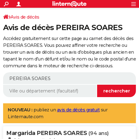
ACTUALITÉS
Connexion
S'inscrire
Avis de décès
Rechercher
Société
Education
Villes
Politique
Faits Divers
Monde
+
SPORT
Avis de décès PEREIRA SOARES
Football
Cyclisme
Forum
Coupe du monde 2026
Tennis
Rugby
CULTURE
Accédez gratuitement sur cette page au carnet des décès des
TNT
Cinéma
Musique
Programme TV
Streaming
Sorties cinéma
+
PEREIRA SOARES. Vous pouvez affiner votre recherche ou
FINANCE
trouver un avis de décès ou un avis d'obsèques plus ancien en
Impôts
Immobilier
Banque
Crédit
Retraite
Epargne
Risques naturels par ville
Assurance
AUTO
tapant le nom d'un défunt et/ou le nom ou le code postal d'une
commune dans le moteur de recherche ci-dessous.
Réserver un essai
Berlines
Forum auto
Essais
Citadines
SUV
+
HIGH-TECH
Meilleur smartphone
Ordinateurs
Guide high-tech
Mobiles
Internet
Jeux vidéo
+
BRICOLAGE
Aménagement intérieur
Cuisine
Jardinage
+
Forum
Extérieur
Salle de bains
Rangement
WEEK-END
Escapades
Expositions
Week-end nature
Guides de France
Patrimoine
Musées
+
LIFESTYLE
NOUVEAU :
publiez un
avis de décès gratuit
sur
Linternaute.com
Bien-être
Mode
+
Art de vivre
Loisirs
Modes de vie
SANTE
Margarida PEREIRA SOARES
Guide de la santé
Médicaments
+
Alimentation
Maladies
Sommeil
(94 ans)
VOYAGE