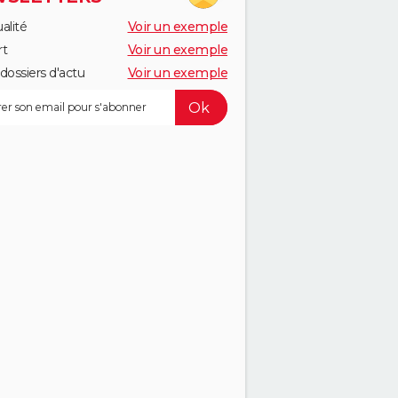
alité
Voir un exemple
rt
Voir un exemple
dossiers d'actu
Voir un exemple