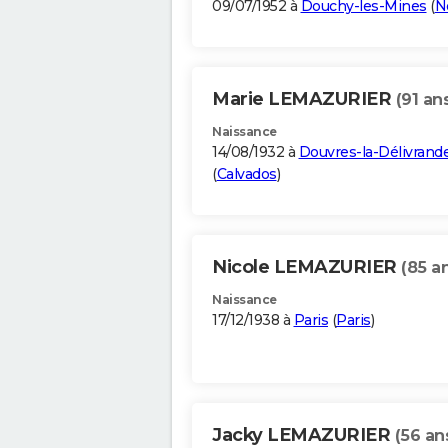
09/07/1952 à
Douchy-les-Mines
(
N
Marie LEMAZURIER
(91 an
Naissance
14/08/1932 à
Douvres-la-Délivrand
(
Calvados
)
Nicole LEMAZURIER
(85 a
Naissance
17/12/1938 à
Paris
(
Paris
)
Jacky LEMAZURIER
(56 an