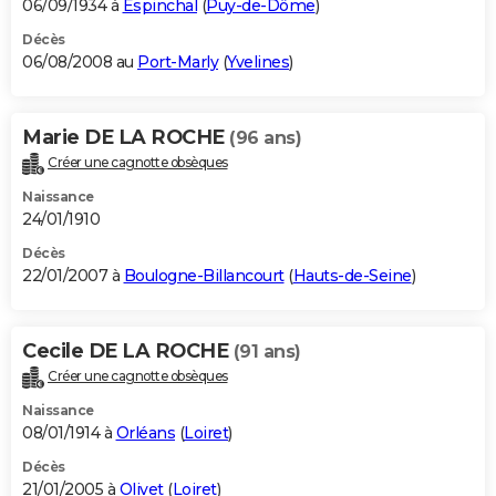
06/09/1934 à
Espinchal
(
Puy-de-Dôme
)
Décès
06/08/2008 au
Port-Marly
(
Yvelines
)
Marie DE LA ROCHE
(96 ans)
Créer une cagnotte obsèques
Naissance
24/01/1910
Décès
22/01/2007 à
Boulogne-Billancourt
(
Hauts-de-Seine
)
Cecile DE LA ROCHE
(91 ans)
Créer une cagnotte obsèques
Naissance
08/01/1914 à
Orléans
(
Loiret
)
Décès
21/01/2005 à
Olivet
(
Loiret
)