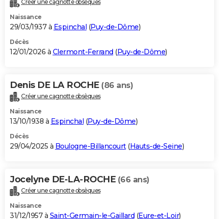
Créer une cagnotte obsèques
City break
Voyage de noces
Climat
Destinations
Voyage nature
Forum
+
PHOTO
Naissance
29/03/1937 à
Espinchal
(
Puy-de-Dôme
)
GUIDES D'ACHAT
Décès
12/01/2026 à
Clermont-Ferrand
(
Puy-de-Dôme
)
BONS PLANS
CARTE DE VOEUX
Denis DE LA ROCHE
(86 ans)
Carte Bonne année
Carte Pâques
Carte de Noël
Carte Saint-Valentin
Carte d'anniversaire
DICTIONNAIRE
Créer une cagnotte obsèques
Biographies
Expressions
Dictionnaire
Citations
Proverbes
PROGRAMME TV
Naissance
13/10/1938 à
Espinchal
(
Puy-de-Dôme
)
COPAINS D'AVANT
Décès
29/04/2025 à
Boulogne-Billancourt
(
Hauts-de-Seine
)
Se connecter
Collèges
Universités
Service militaire
S'inscrire
Lycées
Primaires
Entreprises
Avis de recherche
AVIS DE DÉCÈS
FORUM
Jocelyne DE-LA-ROCHE
(66 ans)
Lifestyle
Sport
Television
Cinema
Bricolage
Culture
Auto
Voyage
Créer une cagnotte obsèques
Naissance
31/12/1957 à
Saint-Germain-le-Gaillard
(
Eure-et-Loir
)