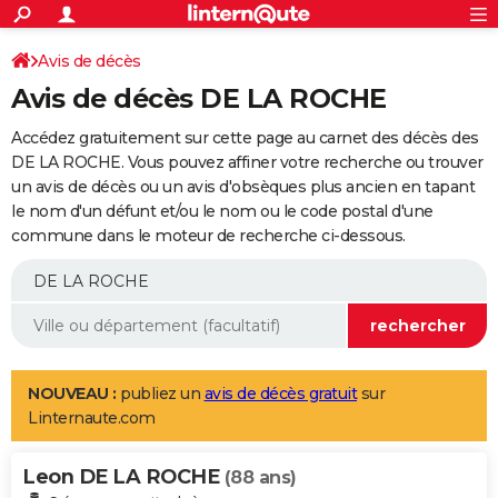
ACTUALITÉS
Connexion
S'inscrire
Avis de décès
Rechercher
Société
Education
Villes
Politique
Faits Divers
Monde
+
SPORT
Avis de décès DE LA ROCHE
Football
Cyclisme
Forum
Coupe du monde 2026
Tennis
Rugby
CULTURE
Accédez gratuitement sur cette page au carnet des décès des
TNT
Cinéma
Musique
Programme TV
Streaming
Sorties cinéma
+
DE LA ROCHE. Vous pouvez affiner votre recherche ou trouver
FINANCE
un avis de décès ou un avis d'obsèques plus ancien en tapant
Impôts
Immobilier
Banque
Crédit
Retraite
Epargne
Risques naturels par ville
Assurance
AUTO
le nom d'un défunt et/ou le nom ou le code postal d'une
commune dans le moteur de recherche ci-dessous.
Réserver un essai
Berlines
Forum auto
Essais
Citadines
SUV
+
HIGH-TECH
Meilleur smartphone
Ordinateurs
Guide high-tech
Mobiles
Internet
Jeux vidéo
+
BRICOLAGE
Aménagement intérieur
Cuisine
Jardinage
+
Forum
Extérieur
Salle de bains
Rangement
WEEK-END
Escapades
Expositions
Week-end nature
Guides de France
Patrimoine
Musées
+
LIFESTYLE
NOUVEAU :
publiez un
avis de décès gratuit
sur
Linternaute.com
Bien-être
Mode
+
Art de vivre
Loisirs
Modes de vie
SANTE
Leon DE LA ROCHE
Guide de la santé
Médicaments
+
Alimentation
Maladies
Sommeil
(88 ans)
VOYAGE