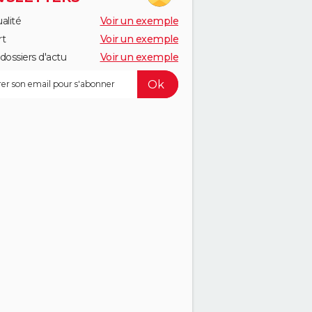
alité
Voir un exemple
rt
Voir un exemple
dossiers d'actu
Voir un exemple