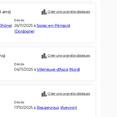
8 ans)
Créer une cagnotte obsèques
Décès
Rhône
)
26/11/2025 à
Siorac-en-Périgord
(
Dordogne
)
ns)
Créer une cagnotte obsèques
Décès
04/11/2025 à
Villeneuve-d'Ascq
(
Nord
)
Créer une cagnotte obsèques
Décès
17/10/2025 à
Rieupeyroux
(
Aveyron
)