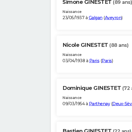
Simone GINESTET
(89 ans)
Naissance
23/05/1937 à
Galgan
(
Aveyron
)
Nicole GINESTET
(88 ans)
Naissance
03/04/1938 à
Paris
(
Paris
)
Dominique GINESTET
(72 
Naissance
09/03/1954 à
Parthenay
(
Deux-Sèv
Bastien GINESTET
(22 ans)