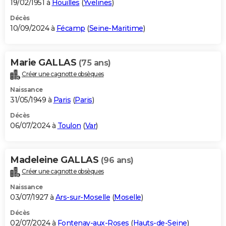
19/02/1951 à
Houilles
(
Yvelines
)
Décès
10/09/2024 à
Fécamp
(
Seine-Maritime
)
Marie GALLAS
(75 ans)
Créer une cagnotte obsèques
Naissance
31/05/1949 à
Paris
(
Paris
)
Décès
06/07/2024 à
Toulon
(
Var
)
Madeleine GALLAS
(96 ans)
Créer une cagnotte obsèques
Naissance
03/07/1927 à
Ars-sur-Moselle
(
Moselle
)
Décès
02/07/2024 à
Fontenay-aux-Roses
(
Hauts-de-Seine
)