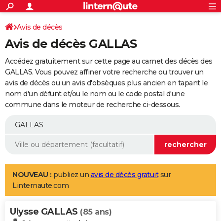
ACTUALITÉS
Connexion
S'inscrire
Avis de décès
Rechercher
Société
Education
Villes
Politique
Faits Divers
Monde
+
SPORT
Avis de décès GALLAS
Football
Cyclisme
Forum
Coupe du monde 2026
Tennis
Rugby
CULTURE
Accédez gratuitement sur cette page au carnet des décès des
TNT
Cinéma
Musique
Programme TV
Streaming
Sorties cinéma
+
GALLAS. Vous pouvez affiner votre recherche ou trouver un
FINANCE
avis de décès ou un avis d'obsèques plus ancien en tapant le
Impôts
Immobilier
Banque
Crédit
Retraite
Epargne
Risques naturels par ville
Assurance
AUTO
nom d'un défunt et/ou le nom ou le code postal d'une
commune dans le moteur de recherche ci-dessous.
Réserver un essai
Berlines
Forum auto
Essais
Citadines
SUV
+
HIGH-TECH
Meilleur smartphone
Ordinateurs
Guide high-tech
Mobiles
Internet
Jeux vidéo
+
BRICOLAGE
Aménagement intérieur
Cuisine
Jardinage
+
Forum
Extérieur
Salle de bains
Rangement
WEEK-END
Escapades
Expositions
Week-end nature
Guides de France
Patrimoine
Musées
+
LIFESTYLE
NOUVEAU :
publiez un
avis de décès gratuit
sur
Linternaute.com
Bien-être
Mode
+
Art de vivre
Loisirs
Modes de vie
SANTE
Ulysse GALLAS
Guide de la santé
Médicaments
+
Alimentation
Maladies
Sommeil
(85 ans)
VOYAGE