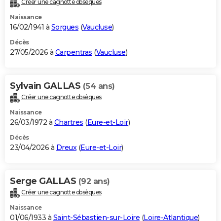
Créer une cagnotte obsèques
City break
Voyage de noces
Climat
Destinations
Voyage nature
Forum
+
PHOTO
Naissance
16/02/1941 à
Sorgues
(
Vaucluse
)
GUIDES D'ACHAT
Décès
27/05/2026 à
Carpentras
(
Vaucluse
)
BONS PLANS
CARTE DE VOEUX
Sylvain GALLAS
(54 ans)
Carte Bonne année
Carte Pâques
Carte de Noël
Carte Saint-Valentin
Carte d'anniversaire
DICTIONNAIRE
Créer une cagnotte obsèques
Biographies
Expressions
Dictionnaire
Citations
Proverbes
PROGRAMME TV
Naissance
26/03/1972 à
Chartres
(
Eure-et-Loir
)
COPAINS D'AVANT
Décès
23/04/2026 à
Dreux
(
Eure-et-Loir
)
Se connecter
Collèges
Universités
Service militaire
S'inscrire
Lycées
Primaires
Entreprises
Avis de recherche
AVIS DE DÉCÈS
FORUM
Serge GALLAS
(92 ans)
Lifestyle
Sport
Television
Cinema
Bricolage
Culture
Auto
Voyage
Créer une cagnotte obsèques
Naissance
01/06/1933 à
Saint-Sébastien-sur-Loire
(
Loire-Atlantique
)