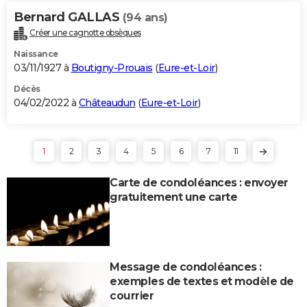
Bernard GALLAS
(94 ans)
Créer une cagnotte obsèques
Naissance
03/11/1927 à
Boutigny-Prouais
(
Eure-et-Loir
)
Décès
04/02/2022 à
Châteaudun
(
Eure-et-Loir
)
1
2
3
4
5
6
7
11
Carte de condoléances : envoyer
gratuitement une carte
Message de condoléances :
exemples de textes et modèle de
courrier