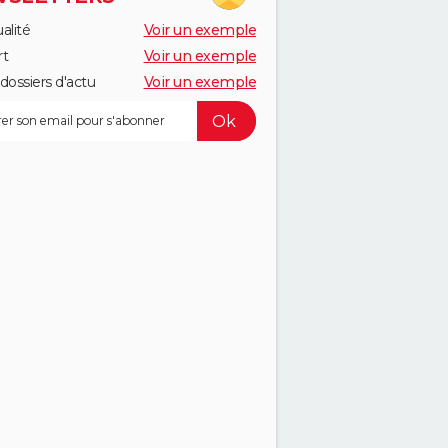
alité
Voir un exemple
rt
Voir un exemple
dossiers d'actu
Voir un exemple