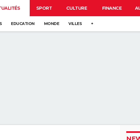
TUALITÉS
SPORT
CULTURE
FINANCE
A
S
EDUCATION
MONDE
VILLES
+
NEW