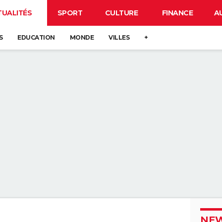
TUALITÉS
SPORT
CULTURE
FINANCE
A
S
EDUCATION
MONDE
VILLES
+
NEW