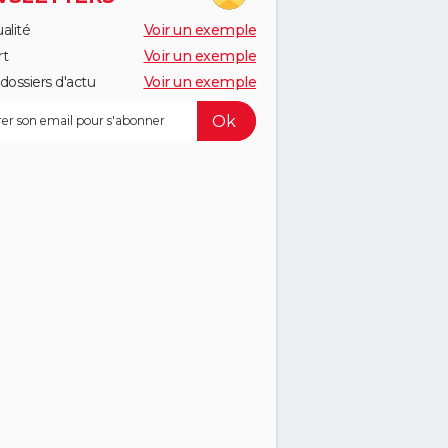
alité
Voir un exemple
rt
Voir un exemple
dossiers d'actu
Voir un exemple