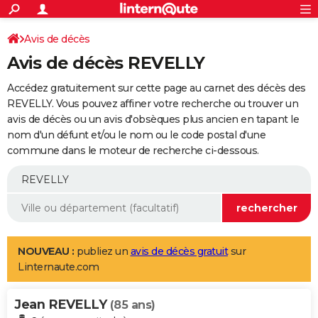
ACTUALITÉS
Connexion
S'inscrire
Avis de décès
Rechercher
Société
Education
Villes
Politique
Faits Divers
Monde
+
SPORT
Avis de décès REVELLY
Football
Cyclisme
Forum
Coupe du monde 2026
Tennis
Rugby
CULTURE
Accédez gratuitement sur cette page au carnet des décès des
TNT
Cinéma
Musique
Programme TV
Streaming
Sorties cinéma
+
REVELLY. Vous pouvez affiner votre recherche ou trouver un
FINANCE
avis de décès ou un avis d'obsèques plus ancien en tapant le
Impôts
Immobilier
Banque
Crédit
Retraite
Epargne
Risques naturels par ville
Assurance
AUTO
nom d'un défunt et/ou le nom ou le code postal d'une
commune dans le moteur de recherche ci-dessous.
Réserver un essai
Berlines
Forum auto
Essais
Citadines
SUV
+
HIGH-TECH
Meilleur smartphone
Ordinateurs
Guide high-tech
Mobiles
Internet
Jeux vidéo
+
BRICOLAGE
Aménagement intérieur
Cuisine
Jardinage
+
Forum
Extérieur
Salle de bains
Rangement
WEEK-END
Escapades
Expositions
Week-end nature
Guides de France
Patrimoine
Musées
+
LIFESTYLE
NOUVEAU :
publiez un
avis de décès gratuit
sur
Linternaute.com
Bien-être
Mode
+
Art de vivre
Loisirs
Modes de vie
SANTE
Jean REVELLY
Guide de la santé
Médicaments
+
Alimentation
Maladies
Sommeil
(85 ans)
VOYAGE