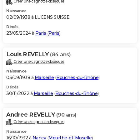
Créer une cagnotte obsèques
City break
Voyage de noces
Climat
Destinations
Voyage nature
Forum
+
PHOTO
Naissance
02/09/1938 à LUCENS SUISSE
GUIDES D'ACHAT
Décès
23/05/2024 à
Paris
(
Paris
)
BONS PLANS
CARTE DE VOEUX
Louis REVELLY
(84 ans)
Carte Bonne année
Carte Pâques
Carte de Noël
Carte Saint-Valentin
Carte d'anniversaire
DICTIONNAIRE
Créer une cagnotte obsèques
Biographies
Expressions
Dictionnaire
Citations
Proverbes
PROGRAMME TV
Naissance
03/09/1938 à
Marseille
(
Bouches-du-Rhône
)
COPAINS D'AVANT
Décès
30/11/2022 à
Marseille
(
Bouches-du-Rhône
)
Se connecter
Collèges
Universités
Service militaire
S'inscrire
Lycées
Primaires
Entreprises
Avis de recherche
AVIS DE DÉCÈS
FORUM
Andree REVELLY
(90 ans)
Lifestyle
Sport
Television
Cinema
Bricolage
Culture
Auto
Voyage
Créer une cagnotte obsèques
Naissance
16/10/1932 à
Nancy
(
Meurthe-et-Moselle
)