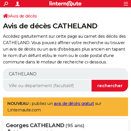
ACTUALITÉS
Connexion
S'inscrire
Avis de décès
Rechercher
Société
Education
Villes
Politique
Faits Divers
Monde
+
SPORT
Avis de décès CATHELAND
Football
Cyclisme
Forum
Coupe du monde 2026
Tennis
Rugby
CULTURE
Accédez gratuitement sur cette page au carnet des décès des
TNT
Cinéma
Musique
Programme TV
Streaming
Sorties cinéma
+
CATHELAND. Vous pouvez affiner votre recherche ou trouver
FINANCE
un avis de décès ou un avis d'obsèques plus ancien en tapant
Impôts
Immobilier
Banque
Crédit
Retraite
Epargne
Risques naturels par ville
Assurance
AUTO
le nom d'un défunt et/ou le nom ou le code postal d'une
commune dans le moteur de recherche ci-dessous.
Réserver un essai
Berlines
Forum auto
Essais
Citadines
SUV
+
HIGH-TECH
Meilleur smartphone
Ordinateurs
Guide high-tech
Mobiles
Internet
Jeux vidéo
+
BRICOLAGE
Aménagement intérieur
Cuisine
Jardinage
+
Forum
Extérieur
Salle de bains
Rangement
WEEK-END
Escapades
Expositions
Week-end nature
Guides de France
Patrimoine
Musées
+
LIFESTYLE
NOUVEAU :
publiez un
avis de décès gratuit
sur
Linternaute.com
Bien-être
Mode
+
Art de vivre
Loisirs
Modes de vie
SANTE
Georges CATHELAND
Guide de la santé
Médicaments
+
Alimentation
Maladies
Sommeil
(95 ans)
VOYAGE