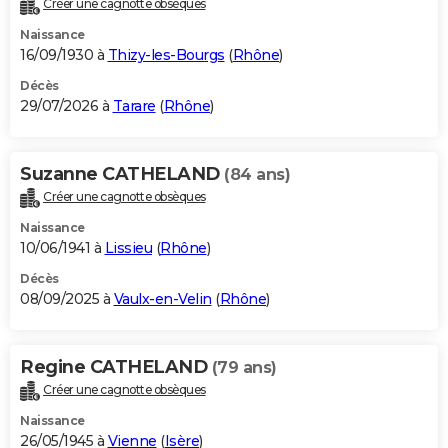
Créer une cagnotte obsèques
City break
Voyage de noces
Climat
Destinations
Voyage nature
Forum
+
PHOTO
Naissance
16/09/1930 à
Thizy-les-Bourgs
(
Rhône
)
GUIDES D'ACHAT
Décès
29/07/2026 à
Tarare
(
Rhône
)
BONS PLANS
CARTE DE VOEUX
Suzanne CATHELAND
(84 ans)
Carte Bonne année
Carte Pâques
Carte de Noël
Carte Saint-Valentin
Carte d'anniversaire
DICTIONNAIRE
Créer une cagnotte obsèques
Biographies
Expressions
Dictionnaire
Citations
Proverbes
PROGRAMME TV
Naissance
10/06/1941 à
Lissieu
(
Rhône
)
COPAINS D'AVANT
Décès
08/09/2025 à
Vaulx-en-Velin
(
Rhône
)
Se connecter
Collèges
Universités
Service militaire
S'inscrire
Lycées
Primaires
Entreprises
Avis de recherche
AVIS DE DÉCÈS
FORUM
Regine CATHELAND
(79 ans)
Lifestyle
Sport
Television
Cinema
Bricolage
Culture
Auto
Voyage
Créer une cagnotte obsèques
Naissance
26/05/1945 à
Vienne
(
Isère
)