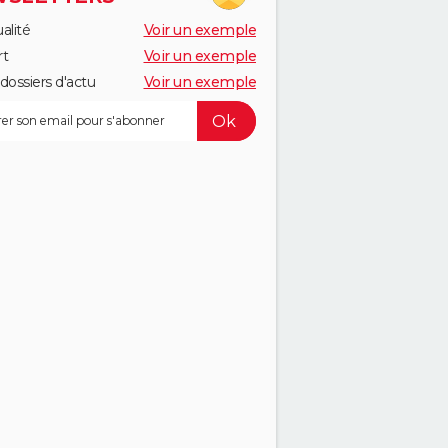
alité
Voir un exemple
rt
Voir un exemple
dossiers d'actu
Voir un exemple