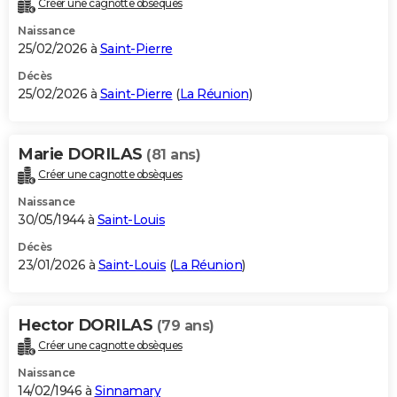
Créer une cagnotte obsèques
City break
Voyage de noces
Climat
Destinations
Voyage nature
Forum
+
PHOTO
Naissance
25/02/2026 à
Saint-Pierre
GUIDES D'ACHAT
Décès
25/02/2026 à
Saint-Pierre
(
La Réunion
)
BONS PLANS
CARTE DE VOEUX
Marie DORILAS
(81 ans)
Carte Bonne année
Carte Pâques
Carte de Noël
Carte Saint-Valentin
Carte d'anniversaire
DICTIONNAIRE
Créer une cagnotte obsèques
Biographies
Expressions
Dictionnaire
Citations
Proverbes
PROGRAMME TV
Naissance
30/05/1944 à
Saint-Louis
COPAINS D'AVANT
Décès
23/01/2026 à
Saint-Louis
(
La Réunion
)
Se connecter
Collèges
Universités
Service militaire
S'inscrire
Lycées
Primaires
Entreprises
Avis de recherche
AVIS DE DÉCÈS
FORUM
Hector DORILAS
(79 ans)
Lifestyle
Sport
Television
Cinema
Bricolage
Culture
Auto
Voyage
Créer une cagnotte obsèques
Naissance
14/02/1946 à
Sinnamary