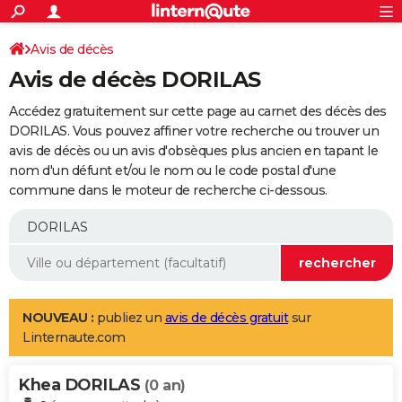
ACTUALITÉS
Connexion
S'inscrire
Avis de décès
Rechercher
Société
Education
Villes
Politique
Faits Divers
Monde
+
SPORT
Avis de décès DORILAS
Football
Cyclisme
Forum
Coupe du monde 2026
Tennis
Rugby
CULTURE
Accédez gratuitement sur cette page au carnet des décès des
TNT
Cinéma
Musique
Programme TV
Streaming
Sorties cinéma
+
DORILAS. Vous pouvez affiner votre recherche ou trouver un
FINANCE
avis de décès ou un avis d'obsèques plus ancien en tapant le
Impôts
Immobilier
Banque
Crédit
Retraite
Epargne
Risques naturels par ville
Assurance
AUTO
nom d'un défunt et/ou le nom ou le code postal d'une
commune dans le moteur de recherche ci-dessous.
Réserver un essai
Berlines
Forum auto
Essais
Citadines
SUV
+
HIGH-TECH
Meilleur smartphone
Ordinateurs
Guide high-tech
Mobiles
Internet
Jeux vidéo
+
BRICOLAGE
Aménagement intérieur
Cuisine
Jardinage
+
Forum
Extérieur
Salle de bains
Rangement
WEEK-END
Escapades
Expositions
Week-end nature
Guides de France
Patrimoine
Musées
+
LIFESTYLE
NOUVEAU :
publiez un
avis de décès gratuit
sur
Linternaute.com
Bien-être
Mode
+
Art de vivre
Loisirs
Modes de vie
SANTE
Khea DORILAS
Guide de la santé
Médicaments
+
Alimentation
Maladies
Sommeil
(0 an)
VOYAGE