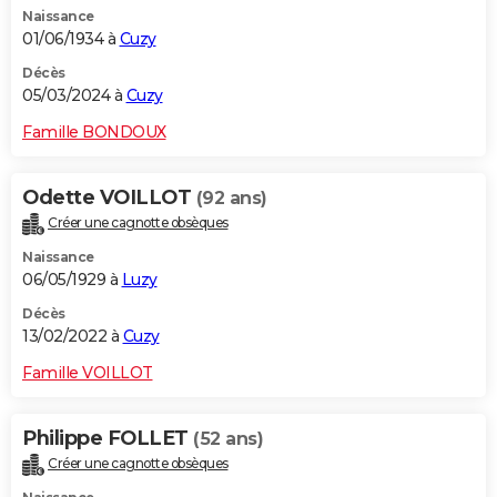
Naissance
City break
Voyage de noces
Climat
Destinations
Voyage nature
Forum
+
PHOTO
01/06/1934 à
Cuzy
GUIDES D'ACHAT
Décès
05/03/2024 à
Cuzy
BONS PLANS
Famille BONDOUX
CARTE DE VOEUX
Odette VOILLOT
(92 ans)
Carte Bonne année
Carte Pâques
Carte de Noël
Carte Saint-Valentin
Carte d'anniversaire
DICTIONNAIRE
Créer une cagnotte obsèques
Biographies
Expressions
Dictionnaire
Citations
Proverbes
PROGRAMME TV
Naissance
06/05/1929 à
Luzy
COPAINS D'AVANT
Décès
13/02/2022 à
Cuzy
Se connecter
Collèges
Universités
Service militaire
S'inscrire
Lycées
Primaires
Entreprises
Avis de recherche
AVIS DE DÉCÈS
Famille VOILLOT
FORUM
Lifestyle
Sport
Television
Cinema
Bricolage
Culture
Auto
Voyage
Philippe FOLLET
(52 ans)
Créer une cagnotte obsèques