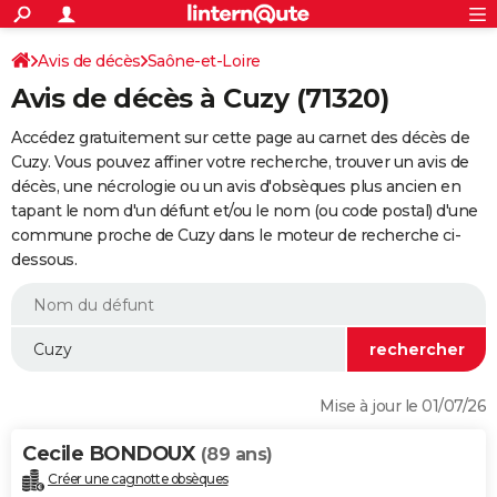
ACTUALITÉS
Connexion
S'inscrire
Avis de décès
Saône-et-Loire
Rechercher
Société
Education
Villes
Politique
Faits Divers
Monde
+
SPORT
Avis de décès à Cuzy (71320)
Football
Cyclisme
Forum
Coupe du monde 2026
Tennis
Rugby
CULTURE
Accédez gratuitement sur cette page au carnet des décès de
TNT
Cinéma
Musique
Programme TV
Streaming
Sorties cinéma
+
Cuzy. Vous pouvez affiner votre recherche, trouver un avis de
FINANCE
décès, une nécrologie ou un avis d'obsèques plus ancien en
Impôts
Immobilier
Banque
Crédit
Retraite
Epargne
Risques naturels par ville
Assurance
AUTO
tapant le nom d'un défunt et/ou le nom (ou code postal) d'une
commune proche de Cuzy dans le moteur de recherche ci-
Réserver un essai
Berlines
Forum auto
Essais
Citadines
SUV
+
HIGH-TECH
dessous.
Meilleur smartphone
Ordinateurs
Guide high-tech
Mobiles
Internet
Jeux vidéo
+
BRICOLAGE
Aménagement intérieur
Cuisine
Jardinage
+
Forum
Extérieur
Salle de bains
Rangement
WEEK-END
Escapades
Expositions
Week-end nature
Guides de France
Patrimoine
Musées
+
LIFESTYLE
Mise à jour le 01/07/26
Bien-être
Mode
+
Art de vivre
Loisirs
Modes de vie
SANTE
Cecile BONDOUX
(89 ans)
Guide de la santé
Médicaments
+
Alimentation
Maladies
Sommeil
VOYAGE
Créer une cagnotte obsèques