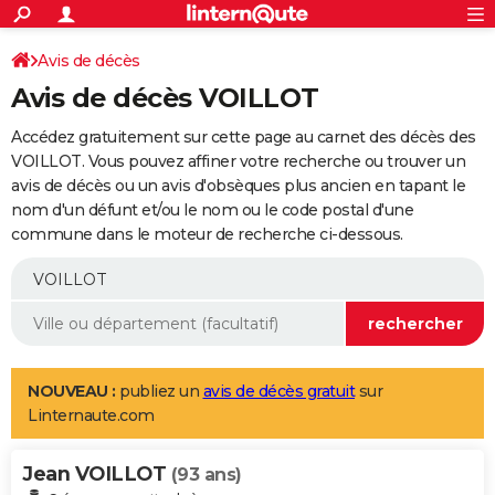
ACTUALITÉS
Connexion
S'inscrire
Avis de décès
Rechercher
Société
Education
Villes
Politique
Faits Divers
Monde
+
SPORT
Avis de décès VOILLOT
Football
Cyclisme
Forum
Coupe du monde 2026
Tennis
Rugby
CULTURE
Accédez gratuitement sur cette page au carnet des décès des
TNT
Cinéma
Musique
Programme TV
Streaming
Sorties cinéma
+
VOILLOT. Vous pouvez affiner votre recherche ou trouver un
FINANCE
avis de décès ou un avis d'obsèques plus ancien en tapant le
Impôts
Immobilier
Banque
Crédit
Retraite
Epargne
Risques naturels par ville
Assurance
AUTO
nom d'un défunt et/ou le nom ou le code postal d'une
commune dans le moteur de recherche ci-dessous.
Réserver un essai
Berlines
Forum auto
Essais
Citadines
SUV
+
HIGH-TECH
Meilleur smartphone
Ordinateurs
Guide high-tech
Mobiles
Internet
Jeux vidéo
+
BRICOLAGE
Aménagement intérieur
Cuisine
Jardinage
+
Forum
Extérieur
Salle de bains
Rangement
WEEK-END
Escapades
Expositions
Week-end nature
Guides de France
Patrimoine
Musées
+
LIFESTYLE
NOUVEAU :
publiez un
avis de décès gratuit
sur
Linternaute.com
Bien-être
Mode
+
Art de vivre
Loisirs
Modes de vie
SANTE
Jean VOILLOT
Guide de la santé
Médicaments
+
Alimentation
Maladies
Sommeil
(93 ans)
VOYAGE