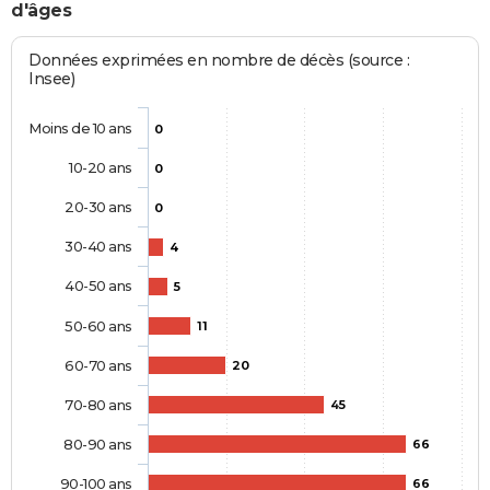
d'âges
Données exprimées en nombre de décès (source :
Insee)
Moins de 10 ans
0
10-20 ans
0
20-30 ans
0
30-40 ans
4
40-50 ans
5
50-60 ans
11
60-70 ans
20
70-80 ans
45
80-90 ans
66
90-100 ans
66