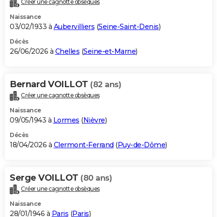
Créer une cagnotte obsèques
City break
Voyage de noces
Climat
Destinations
Voyage nature
Forum
+
PHOTO
Naissance
03/02/1933 à
Aubervilliers
(
Seine-Saint-Denis
)
GUIDES D'ACHAT
Décès
26/06/2026 à
Chelles
(
Seine-et-Marne
)
BONS PLANS
CARTE DE VOEUX
Bernard VOILLOT
(82 ans)
Carte Bonne année
Carte Pâques
Carte de Noël
Carte Saint-Valentin
Carte d'anniversaire
DICTIONNAIRE
Créer une cagnotte obsèques
Biographies
Expressions
Dictionnaire
Citations
Proverbes
PROGRAMME TV
Naissance
09/05/1943 à
Lormes
(
Nièvre
)
COPAINS D'AVANT
Décès
18/04/2026 à
Clermont-Ferrand
(
Puy-de-Dôme
)
Se connecter
Collèges
Universités
Service militaire
S'inscrire
Lycées
Primaires
Entreprises
Avis de recherche
AVIS DE DÉCÈS
FORUM
Serge VOILLOT
(80 ans)
Lifestyle
Sport
Television
Cinema
Bricolage
Culture
Auto
Voyage
Créer une cagnotte obsèques
Naissance
28/01/1946 à
Paris
(
Paris
)