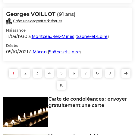
Georges VOILLOT
(91 ans)
Créer une cagnotte obsèques
Naissance
11/08/1930 à
Montceau-les-Mines
(
Saône-et-Loire
)
Décès
05/10/2021 à
Mâcon
(
Saône-et-Loire
)
1
2
3
4
5
6
7
8
9
10
Carte de condoléances : envoyer
gratuitement une carte