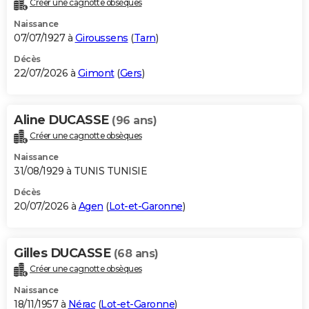
Créer une cagnotte obsèques
City break
Voyage de noces
Climat
Destinations
Voyage nature
Forum
+
PHOTO
Naissance
07/07/1927 à
Giroussens
(
Tarn
)
GUIDES D'ACHAT
Décès
22/07/2026 à
Gimont
(
Gers
)
BONS PLANS
CARTE DE VOEUX
Aline DUCASSE
(96 ans)
Carte Bonne année
Carte Pâques
Carte de Noël
Carte Saint-Valentin
Carte d'anniversaire
DICTIONNAIRE
Créer une cagnotte obsèques
Biographies
Expressions
Dictionnaire
Citations
Proverbes
PROGRAMME TV
Naissance
31/08/1929 à TUNIS TUNISIE
COPAINS D'AVANT
Décès
20/07/2026 à
Agen
(
Lot-et-Garonne
)
Se connecter
Collèges
Universités
Service militaire
S'inscrire
Lycées
Primaires
Entreprises
Avis de recherche
AVIS DE DÉCÈS
FORUM
Gilles DUCASSE
(68 ans)
Lifestyle
Sport
Television
Cinema
Bricolage
Culture
Auto
Voyage
Créer une cagnotte obsèques
Naissance
18/11/1957 à
Nérac
(
Lot-et-Garonne
)