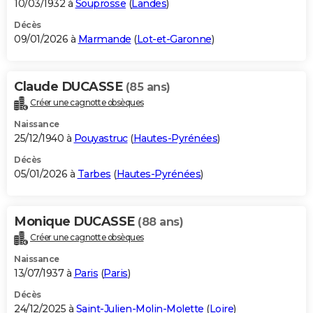
10/03/1932 à
Souprosse
(
Landes
)
Décès
09/01/2026 à
Marmande
(
Lot-et-Garonne
)
Claude DUCASSE
(85 ans)
Créer une cagnotte obsèques
Naissance
25/12/1940 à
Pouyastruc
(
Hautes-Pyrénées
)
Décès
05/01/2026 à
Tarbes
(
Hautes-Pyrénées
)
Monique DUCASSE
(88 ans)
Créer une cagnotte obsèques
Naissance
13/07/1937 à
Paris
(
Paris
)
Décès
24/12/2025 à
Saint-Julien-Molin-Molette
(
Loire
)