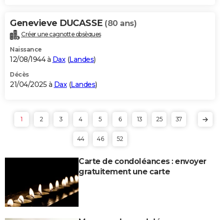
Genevieve DUCASSE
(80 ans)
Créer une cagnotte obsèques
Naissance
12/08/1944 à
Dax
(
Landes
)
Décès
21/04/2025 à
Dax
(
Landes
)
1
2
3
4
5
6
13
25
37
44
46
52
Carte de condoléances : envoyer
gratuitement une carte