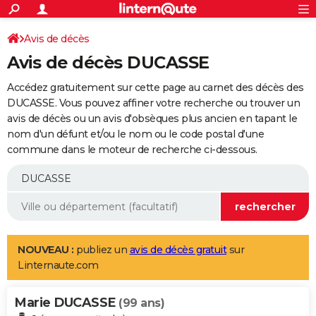
ACTUALITÉS
Connexion
S'inscrire
Avis de décès
Rechercher
Société
Education
Villes
Politique
Faits Divers
Monde
+
SPORT
Avis de décès DUCASSE
Football
Cyclisme
Forum
Coupe du monde 2026
Tennis
Rugby
CULTURE
Accédez gratuitement sur cette page au carnet des décès des
TNT
Cinéma
Musique
Programme TV
Streaming
Sorties cinéma
+
DUCASSE. Vous pouvez affiner votre recherche ou trouver un
FINANCE
avis de décès ou un avis d'obsèques plus ancien en tapant le
Impôts
Immobilier
Banque
Crédit
Retraite
Epargne
Risques naturels par ville
Assurance
AUTO
nom d'un défunt et/ou le nom ou le code postal d'une
commune dans le moteur de recherche ci-dessous.
Réserver un essai
Berlines
Forum auto
Essais
Citadines
SUV
+
HIGH-TECH
Meilleur smartphone
Ordinateurs
Guide high-tech
Mobiles
Internet
Jeux vidéo
+
BRICOLAGE
Aménagement intérieur
Cuisine
Jardinage
+
Forum
Extérieur
Salle de bains
Rangement
WEEK-END
Escapades
Expositions
Week-end nature
Guides de France
Patrimoine
Musées
+
LIFESTYLE
NOUVEAU :
publiez un
avis de décès gratuit
sur
Linternaute.com
Bien-être
Mode
+
Art de vivre
Loisirs
Modes de vie
SANTE
Marie DUCASSE
Guide de la santé
Médicaments
+
Alimentation
Maladies
Sommeil
(99 ans)
VOYAGE