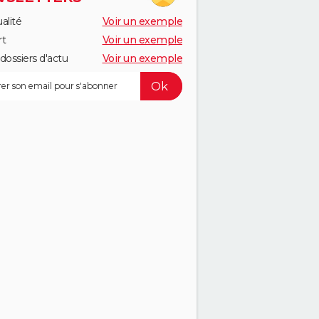
alité
Voir un exemple
rt
Voir un exemple
dossiers d'actu
Voir un exemple