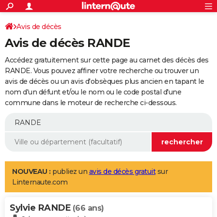
ACTUALITÉS
Connexion
S'inscrire
Avis de décès
Rechercher
Société
Education
Villes
Politique
Faits Divers
Monde
+
SPORT
Avis de décès RANDE
Football
Cyclisme
Forum
Coupe du monde 2026
Tennis
Rugby
CULTURE
Accédez gratuitement sur cette page au carnet des décès des
TNT
Cinéma
Musique
Programme TV
Streaming
Sorties cinéma
+
RANDE. Vous pouvez affiner votre recherche ou trouver un
FINANCE
avis de décès ou un avis d'obsèques plus ancien en tapant le
Impôts
Immobilier
Banque
Crédit
Retraite
Epargne
Risques naturels par ville
Assurance
AUTO
nom d'un défunt et/ou le nom ou le code postal d'une
commune dans le moteur de recherche ci-dessous.
Réserver un essai
Berlines
Forum auto
Essais
Citadines
SUV
+
HIGH-TECH
Meilleur smartphone
Ordinateurs
Guide high-tech
Mobiles
Internet
Jeux vidéo
+
BRICOLAGE
Aménagement intérieur
Cuisine
Jardinage
+
Forum
Extérieur
Salle de bains
Rangement
WEEK-END
Escapades
Expositions
Week-end nature
Guides de France
Patrimoine
Musées
+
LIFESTYLE
NOUVEAU :
publiez un
avis de décès gratuit
sur
Linternaute.com
Bien-être
Mode
+
Art de vivre
Loisirs
Modes de vie
SANTE
Sylvie RANDE
Guide de la santé
Médicaments
+
Alimentation
Maladies
Sommeil
(66 ans)
VOYAGE