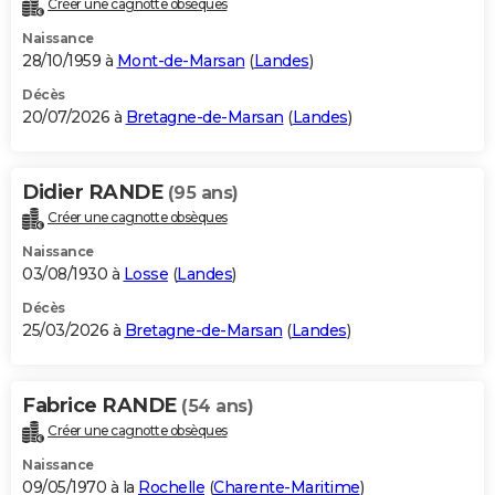
Créer une cagnotte obsèques
City break
Voyage de noces
Climat
Destinations
Voyage nature
Forum
+
PHOTO
Naissance
28/10/1959 à
Mont-de-Marsan
(
Landes
)
GUIDES D'ACHAT
Décès
20/07/2026 à
Bretagne-de-Marsan
(
Landes
)
BONS PLANS
CARTE DE VOEUX
Didier RANDE
(95 ans)
Carte Bonne année
Carte Pâques
Carte de Noël
Carte Saint-Valentin
Carte d'anniversaire
DICTIONNAIRE
Créer une cagnotte obsèques
Biographies
Expressions
Dictionnaire
Citations
Proverbes
PROGRAMME TV
Naissance
03/08/1930 à
Losse
(
Landes
)
COPAINS D'AVANT
Décès
25/03/2026 à
Bretagne-de-Marsan
(
Landes
)
Se connecter
Collèges
Universités
Service militaire
S'inscrire
Lycées
Primaires
Entreprises
Avis de recherche
AVIS DE DÉCÈS
FORUM
Fabrice RANDE
(54 ans)
Lifestyle
Sport
Television
Cinema
Bricolage
Culture
Auto
Voyage
Créer une cagnotte obsèques
Naissance
09/05/1970 à la
Rochelle
(
Charente-Maritime
)