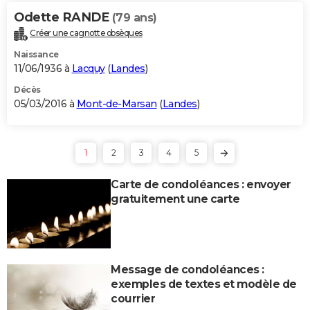
Odette RANDE
(79 ans)
Créer une cagnotte obsèques
Naissance
11/06/1936 à
Lacquy
(
Landes
)
Décès
05/03/2016 à
Mont-de-Marsan
(
Landes
)
1
2
3
4
5
Carte de condoléances : envoyer
gratuitement une carte
Message de condoléances :
exemples de textes et modèle de
courrier