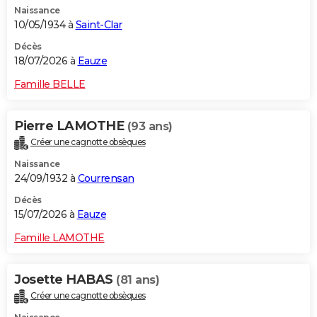
Naissance
City break
Voyage de noces
Climat
Destinations
Voyage nature
Forum
+
PHOTO
10/05/1934 à
Saint-Clar
GUIDES D'ACHAT
Décès
18/07/2026 à
Eauze
BONS PLANS
Famille BELLE
CARTE DE VOEUX
Pierre LAMOTHE
(93 ans)
Carte Bonne année
Carte Pâques
Carte de Noël
Carte Saint-Valentin
Carte d'anniversaire
DICTIONNAIRE
Créer une cagnotte obsèques
Biographies
Expressions
Dictionnaire
Citations
Proverbes
PROGRAMME TV
Naissance
24/09/1932 à
Courrensan
COPAINS D'AVANT
Décès
15/07/2026 à
Eauze
Se connecter
Collèges
Universités
Service militaire
S'inscrire
Lycées
Primaires
Entreprises
Avis de recherche
AVIS DE DÉCÈS
Famille LAMOTHE
FORUM
Lifestyle
Sport
Television
Cinema
Bricolage
Culture
Auto
Voyage
Josette HABAS
(81 ans)
Créer une cagnotte obsèques