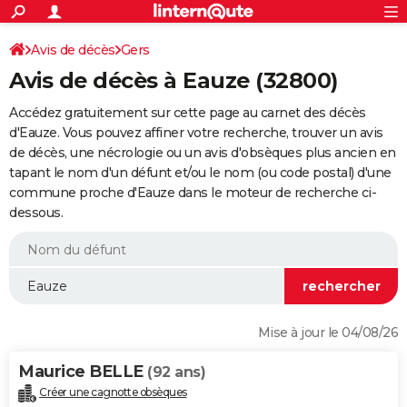
ACTUALITÉS
Connexion
S'inscrire
Avis de décès
Gers
Rechercher
Société
Education
Villes
Politique
Faits Divers
Monde
+
SPORT
Avis de décès à Eauze (32800)
Football
Cyclisme
Forum
Coupe du monde 2026
Tennis
Rugby
CULTURE
Accédez gratuitement sur cette page au carnet des décès
TNT
Cinéma
Musique
Programme TV
Streaming
Sorties cinéma
+
d'Eauze. Vous pouvez affiner votre recherche, trouver un avis
FINANCE
de décès, une nécrologie ou un avis d'obsèques plus ancien en
Impôts
Immobilier
Banque
Crédit
Retraite
Epargne
Risques naturels par ville
Assurance
AUTO
tapant le nom d'un défunt et/ou le nom (ou code postal) d'une
commune proche d'Eauze dans le moteur de recherche ci-
Réserver un essai
Berlines
Forum auto
Essais
Citadines
SUV
+
HIGH-TECH
dessous.
Meilleur smartphone
Ordinateurs
Guide high-tech
Mobiles
Internet
Jeux vidéo
+
BRICOLAGE
Aménagement intérieur
Cuisine
Jardinage
+
Forum
Extérieur
Salle de bains
Rangement
WEEK-END
Escapades
Expositions
Week-end nature
Guides de France
Patrimoine
Musées
+
LIFESTYLE
Mise à jour le 04/08/26
Bien-être
Mode
+
Art de vivre
Loisirs
Modes de vie
SANTE
Maurice BELLE
(92 ans)
Guide de la santé
Médicaments
+
Alimentation
Maladies
Sommeil
VOYAGE
Créer une cagnotte obsèques