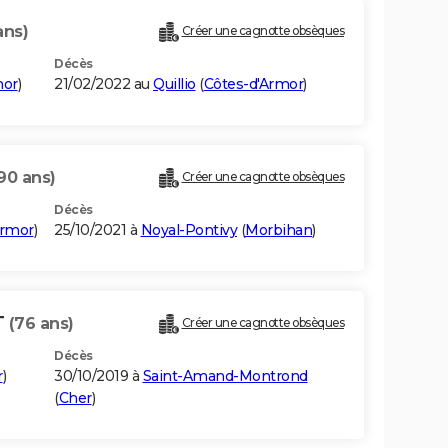
ans)
Créer une cagnotte obsèques
Décès
mor
)
21/02/2022 au
Quillio
(
Côtes-d'Armor
)
90 ans)
Créer une cagnotte obsèques
Décès
Armor
)
25/10/2021 à
Noyal-Pontivy
(
Morbihan
)
T
(76 ans)
Créer une cagnotte obsèques
Décès
r
)
30/10/2019 à
Saint-Amand-Montrond
(
Cher
)