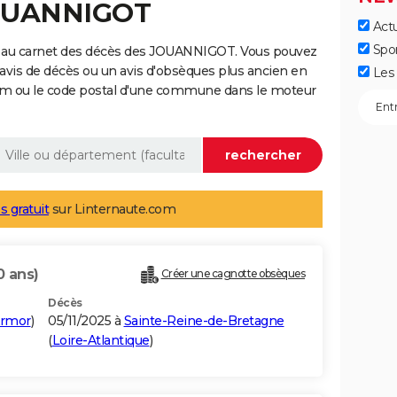
JOUANNIGOT
Actu
Spo
e au carnet des décès des JOUANNIGOT. Vous pouvez
 avis de décès ou un avis d'obsèques plus ancien en
Les 
nom ou le code postal d'une commune dans le moteur
s gratuit
sur Linternaute.com
0 ans)
Créer une cagnotte obsèques
Décès
Armor
)
05/11/2025 à
Sainte-Reine-de-Bretagne
(
Loire-Atlantique
)