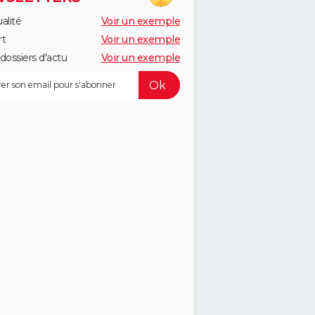
alité
Voir un exemple
rt
Voir un exemple
dossiers d'actu
Voir un exemple