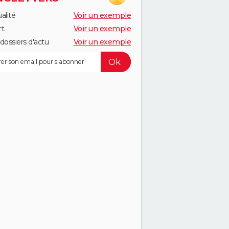
alité
Voir un exemple
rt
Voir un exemple
dossiers d'actu
Voir un exemple