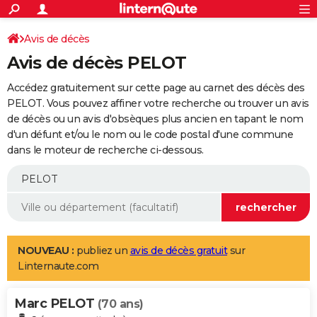
ACTUALITÉS
Connexion
S'inscrire
Avis de décès
Rechercher
Société
Education
Villes
Politique
Faits Divers
Monde
+
SPORT
Avis de décès PELOT
Football
Cyclisme
Forum
Coupe du monde 2026
Tennis
Rugby
CULTURE
Accédez gratuitement sur cette page au carnet des décès des
TNT
Cinéma
Musique
Programme TV
Streaming
Sorties cinéma
+
PELOT. Vous pouvez affiner votre recherche ou trouver un avis
FINANCE
de décès ou un avis d'obsèques plus ancien en tapant le nom
Impôts
Immobilier
Banque
Crédit
Retraite
Epargne
Risques naturels par ville
Assurance
AUTO
d'un défunt et/ou le nom ou le code postal d'une commune
dans le moteur de recherche ci-dessous.
Réserver un essai
Berlines
Forum auto
Essais
Citadines
SUV
+
HIGH-TECH
Meilleur smartphone
Ordinateurs
Guide high-tech
Mobiles
Internet
Jeux vidéo
+
BRICOLAGE
Aménagement intérieur
Cuisine
Jardinage
+
Forum
Extérieur
Salle de bains
Rangement
WEEK-END
Escapades
Expositions
Week-end nature
Guides de France
Patrimoine
Musées
+
LIFESTYLE
NOUVEAU :
publiez un
avis de décès gratuit
sur
Linternaute.com
Bien-être
Mode
+
Art de vivre
Loisirs
Modes de vie
SANTE
Marc PELOT
Guide de la santé
Médicaments
+
Alimentation
Maladies
Sommeil
(70 ans)
VOYAGE