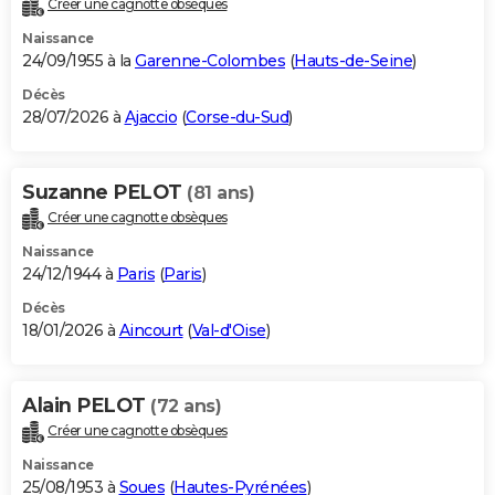
Créer une cagnotte obsèques
City break
Voyage de noces
Climat
Destinations
Voyage nature
Forum
+
PHOTO
Naissance
24/09/1955 à la
Garenne-Colombes
(
Hauts-de-Seine
)
GUIDES D'ACHAT
Décès
28/07/2026 à
Ajaccio
(
Corse-du-Sud
)
BONS PLANS
CARTE DE VOEUX
Suzanne PELOT
(81 ans)
Carte Bonne année
Carte Pâques
Carte de Noël
Carte Saint-Valentin
Carte d'anniversaire
DICTIONNAIRE
Créer une cagnotte obsèques
Biographies
Expressions
Dictionnaire
Citations
Proverbes
PROGRAMME TV
Naissance
24/12/1944 à
Paris
(
Paris
)
COPAINS D'AVANT
Décès
18/01/2026 à
Aincourt
(
Val-d'Oise
)
Se connecter
Collèges
Universités
Service militaire
S'inscrire
Lycées
Primaires
Entreprises
Avis de recherche
AVIS DE DÉCÈS
FORUM
Alain PELOT
(72 ans)
Lifestyle
Sport
Television
Cinema
Bricolage
Culture
Auto
Voyage
Créer une cagnotte obsèques
Naissance
25/08/1953 à
Soues
(
Hautes-Pyrénées
)