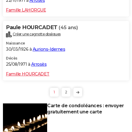
22/11/1971 à
Arrosès
Famille LAHORGUE
Paule HOURCADET
(45 ans)
Créer une cagnotte obsèques
Naissance
30/03/1926 à
Aurions-Idernes
Décès
25/08/1971 à
Arrosès
Famille HOURCADET
1
2
Carte de condoléances : envoyer
gratuitement une carte