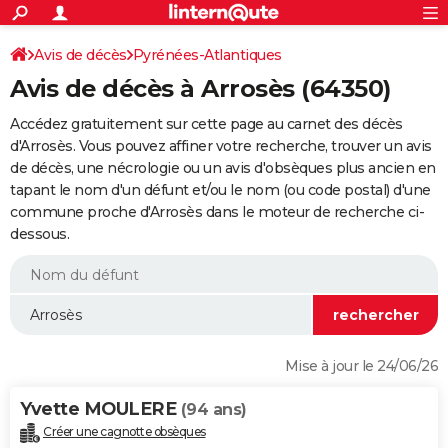
ACTUALITÉS
Connexion
S'inscrire
Avis de décès
Pyrénées-Atlantiques
Rechercher
Société
Education
Villes
Politique
Faits Divers
Monde
+
SPORT
Avis de décès à Arrosès (64350)
Football
Cyclisme
Forum
Coupe du monde 2026
Tennis
Rugby
CULTURE
Accédez gratuitement sur cette page au carnet des décès
TNT
Cinéma
Musique
Programme TV
Streaming
Sorties cinéma
+
d'Arrosès. Vous pouvez affiner votre recherche, trouver un avis
FINANCE
de décès, une nécrologie ou un avis d'obsèques plus ancien en
Impôts
Immobilier
Banque
Crédit
Retraite
Epargne
Risques naturels par ville
Assurance
AUTO
tapant le nom d'un défunt et/ou le nom (ou code postal) d'une
commune proche d'Arrosès dans le moteur de recherche ci-
Réserver un essai
Berlines
Forum auto
Essais
Citadines
SUV
+
HIGH-TECH
dessous.
Meilleur smartphone
Ordinateurs
Guide high-tech
Mobiles
Internet
Jeux vidéo
+
BRICOLAGE
Aménagement intérieur
Cuisine
Jardinage
+
Forum
Extérieur
Salle de bains
Rangement
WEEK-END
Escapades
Expositions
Week-end nature
Guides de France
Patrimoine
Musées
+
LIFESTYLE
Mise à jour le 24/06/26
Bien-être
Mode
+
Art de vivre
Loisirs
Modes de vie
SANTE
Yvette MOULERE
(94 ans)
Guide de la santé
Médicaments
+
Alimentation
Maladies
Sommeil
VOYAGE
Créer une cagnotte obsèques