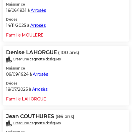
Naissance
City break
Voyage de noces
Climat
Destinations
Voyage nature
Forum
+
PHOTO
16/06/1931 à
Arrosès
GUIDES D'ACHAT
Décès
14/11/2025 à
Arrosès
BONS PLANS
Famille MOULERE
CARTE DE VOEUX
Denise LAHORGUE
(100 ans)
Carte Bonne année
Carte Pâques
Carte de Noël
Carte Saint-Valentin
Carte d'anniversaire
DICTIONNAIRE
Créer une cagnotte obsèques
Biographies
Expressions
Dictionnaire
Citations
Proverbes
PROGRAMME TV
Naissance
09/09/1924 à
Arrosès
COPAINS D'AVANT
Décès
18/07/2025 à
Arrosès
Se connecter
Collèges
Universités
Service militaire
S'inscrire
Lycées
Primaires
Entreprises
Avis de recherche
AVIS DE DÉCÈS
Famille LAHORGUE
FORUM
Lifestyle
Sport
Television
Cinema
Bricolage
Culture
Auto
Voyage
Jean COUTHURES
(86 ans)
Créer une cagnotte obsèques