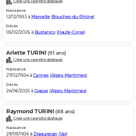
Créer une cagnotte obsèques
City break
Voyage de noces
Climat
Destinations
Voyage nature
Forum
+
PHOTO
Naissance
12/12/1933 à
Marseille
(
Bouches-du-Rhône
)
GUIDES D'ACHAT
Décès
05/02/2026 à
Bustanico
(
Haute-Corse
)
BONS PLANS
CARTE DE VOEUX
Arlette TURINI
(91 ans)
Carte Bonne année
Carte Pâques
Carte de Noël
Carte Saint-Valentin
Carte d'anniversaire
DICTIONNAIRE
Créer une cagnotte obsèques
Biographies
Expressions
Dictionnaire
Citations
Proverbes
PROGRAMME TV
Naissance
27/02/1934 à
Cannes
(
Alpes-Maritimes
)
COPAINS D'AVANT
Décès
24/06/2025 à
Grasse
(
Alpes-Maritimes
)
Se connecter
Collèges
Universités
Service militaire
S'inscrire
Lycées
Primaires
Entreprises
Avis de recherche
AVIS DE DÉCÈS
FORUM
Raymond TURINI
(88 ans)
Lifestyle
Sport
Television
Cinema
Bricolage
Culture
Auto
Voyage
Créer une cagnotte obsèques
Naissance
29/09/1936 à
Draguignan
(
Var
)