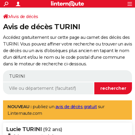
ACTUALITÉS
Connexion
S'inscrire
Avis de décès
Rechercher
Société
Education
Villes
Politique
Faits Divers
Monde
+
SPORT
Avis de décès TURINI
Football
Cyclisme
Forum
Coupe du monde 2026
Tennis
Rugby
CULTURE
Accédez gratuitement sur cette page au carnet des décès des
TNT
Cinéma
Musique
Programme TV
Streaming
Sorties cinéma
+
TURINI. Vous pouvez affiner votre recherche ou trouver un avis
FINANCE
de décès ou un avis d'obsèques plus ancien en tapant le nom
Impôts
Immobilier
Banque
Crédit
Retraite
Epargne
Risques naturels par ville
Assurance
AUTO
d'un défunt et/ou le nom ou le code postal d'une commune
dans le moteur de recherche ci-dessous.
Réserver un essai
Berlines
Forum auto
Essais
Citadines
SUV
+
HIGH-TECH
Meilleur smartphone
Ordinateurs
Guide high-tech
Mobiles
Internet
Jeux vidéo
+
BRICOLAGE
Aménagement intérieur
Cuisine
Jardinage
+
Forum
Extérieur
Salle de bains
Rangement
WEEK-END
Escapades
Expositions
Week-end nature
Guides de France
Patrimoine
Musées
+
LIFESTYLE
NOUVEAU :
publiez un
avis de décès gratuit
sur
Linternaute.com
Bien-être
Mode
+
Art de vivre
Loisirs
Modes de vie
SANTE
Lucie TURINI
Guide de la santé
Médicaments
+
Alimentation
Maladies
Sommeil
(92 ans)
VOYAGE