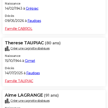
Naissance
City break
Voyage de noces
Climat
Destinations
Voyage nature
Forum
+
PHOTO
14/02/1943 à
Grépiac
GUIDES D'ACHAT
Décès
09/05/2026 à
Faudoas
BONS PLANS
Famille CABROL
CARTE DE VOEUX
Therese TAUPIAC
(80 ans)
Carte Bonne année
Carte Pâques
Carte de Noël
Carte Saint-Valentin
Carte d'anniversaire
DICTIONNAIRE
Créer une cagnotte obsèques
Biographies
Expressions
Dictionnaire
Citations
Proverbes
PROGRAMME TV
Naissance
15/10/1944 à
Gimat
COPAINS D'AVANT
Décès
14/07/2025 à
Faudoas
Se connecter
Collèges
Universités
Service militaire
S'inscrire
Lycées
Primaires
Entreprises
Avis de recherche
AVIS DE DÉCÈS
Famille TAUPIAC
FORUM
Lifestyle
Sport
Television
Cinema
Bricolage
Culture
Auto
Voyage
Aime LAGRANGE
(91 ans)
Créer une cagnotte obsèques