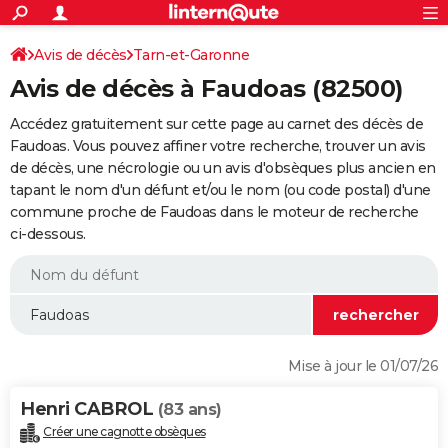
ACTUALITÉS
Connexion
S'inscrire
Avis de décès
Tarn-et-Garonne
Rechercher
Société
Education
Villes
Politique
Faits Divers
Monde
+
SPORT
Avis de décès à Faudoas (82500)
Football
Cyclisme
Forum
Coupe du monde 2026
Tennis
Rugby
CULTURE
Accédez gratuitement sur cette page au carnet des décès de
TNT
Cinéma
Musique
Programme TV
Streaming
Sorties cinéma
+
Faudoas. Vous pouvez affiner votre recherche, trouver un avis
FINANCE
de décès, une nécrologie ou un avis d'obsèques plus ancien en
Impôts
Immobilier
Banque
Crédit
Retraite
Epargne
Risques naturels par ville
Assurance
AUTO
tapant le nom d'un défunt et/ou le nom (ou code postal) d'une
commune proche de Faudoas dans le moteur de recherche
Réserver un essai
Berlines
Forum auto
Essais
Citadines
SUV
+
HIGH-TECH
ci-dessous.
Meilleur smartphone
Ordinateurs
Guide high-tech
Mobiles
Internet
Jeux vidéo
+
BRICOLAGE
Aménagement intérieur
Cuisine
Jardinage
+
Forum
Extérieur
Salle de bains
Rangement
WEEK-END
Escapades
Expositions
Week-end nature
Guides de France
Patrimoine
Musées
+
LIFESTYLE
Mise à jour le 01/07/26
Bien-être
Mode
+
Art de vivre
Loisirs
Modes de vie
SANTE
Henri CABROL
(83 ans)
Guide de la santé
Médicaments
+
Alimentation
Maladies
Sommeil
VOYAGE
Créer une cagnotte obsèques