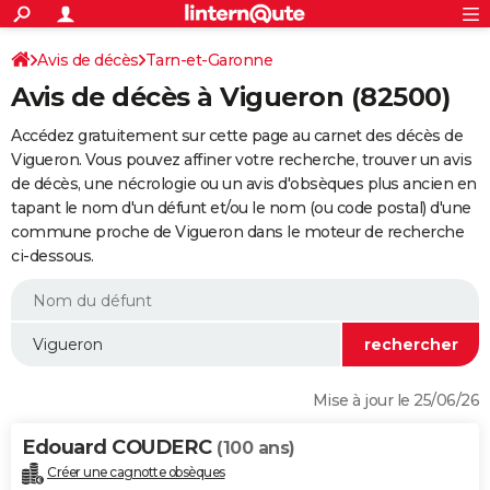
ACTUALITÉS
Connexion
S'inscrire
Avis de décès
Tarn-et-Garonne
Rechercher
Société
Education
Villes
Politique
Faits Divers
Monde
+
SPORT
Avis de décès à Vigueron (82500)
Football
Cyclisme
Forum
Coupe du monde 2026
Tennis
Rugby
CULTURE
Accédez gratuitement sur cette page au carnet des décès de
TNT
Cinéma
Musique
Programme TV
Streaming
Sorties cinéma
+
Vigueron. Vous pouvez affiner votre recherche, trouver un avis
FINANCE
de décès, une nécrologie ou un avis d'obsèques plus ancien en
Impôts
Immobilier
Banque
Crédit
Retraite
Epargne
Risques naturels par ville
Assurance
AUTO
tapant le nom d'un défunt et/ou le nom (ou code postal) d'une
commune proche de Vigueron dans le moteur de recherche
Réserver un essai
Berlines
Forum auto
Essais
Citadines
SUV
+
HIGH-TECH
ci-dessous.
Meilleur smartphone
Ordinateurs
Guide high-tech
Mobiles
Internet
Jeux vidéo
+
BRICOLAGE
Aménagement intérieur
Cuisine
Jardinage
+
Forum
Extérieur
Salle de bains
Rangement
WEEK-END
Escapades
Expositions
Week-end nature
Guides de France
Patrimoine
Musées
+
LIFESTYLE
Mise à jour le 25/06/26
Bien-être
Mode
+
Art de vivre
Loisirs
Modes de vie
SANTE
Edouard COUDERC
(100 ans)
Guide de la santé
Médicaments
+
Alimentation
Maladies
Sommeil
VOYAGE
Créer une cagnotte obsèques