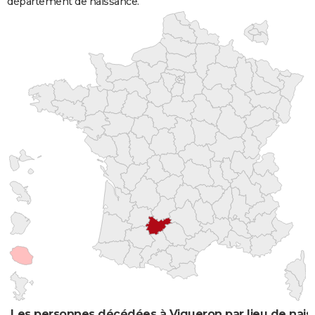
département de naissance.
Les personnes décédées à Vigueron par lieu de nai