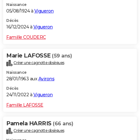
Naissance
City break
Voyage de noces
Climat
Destinations
Voyage nature
Forum
+
PHOTO
05/08/1924 à
Vigueron
GUIDES D'ACHAT
Décès
16/12/2024 à
Vigueron
BONS PLANS
Famille COUDERC
CARTE DE VOEUX
Marie LAFOSSE
(59 ans)
Carte Bonne année
Carte Pâques
Carte de Noël
Carte Saint-Valentin
Carte d'anniversaire
DICTIONNAIRE
Créer une cagnotte obsèques
Biographies
Expressions
Dictionnaire
Citations
Proverbes
PROGRAMME TV
Naissance
28/01/1963 aux
Avirons
COPAINS D'AVANT
Décès
24/11/2022 à
Vigueron
Se connecter
Collèges
Universités
Service militaire
S'inscrire
Lycées
Primaires
Entreprises
Avis de recherche
AVIS DE DÉCÈS
Famille LAFOSSE
FORUM
Lifestyle
Sport
Television
Cinema
Bricolage
Culture
Auto
Voyage
Pamela HARRIS
(66 ans)
Créer une cagnotte obsèques