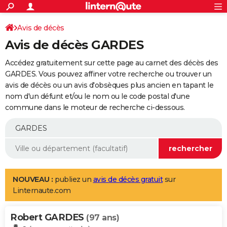
ACTUALITÉS
Connexion
S'inscrire
Avis de décès
Rechercher
Société
Education
Villes
Politique
Faits Divers
Monde
+
SPORT
Avis de décès GARDES
Football
Cyclisme
Forum
Coupe du monde 2026
Tennis
Rugby
CULTURE
Accédez gratuitement sur cette page au carnet des décès des
TNT
Cinéma
Musique
Programme TV
Streaming
Sorties cinéma
+
GARDES. Vous pouvez affiner votre recherche ou trouver un
FINANCE
avis de décès ou un avis d'obsèques plus ancien en tapant le
Impôts
Immobilier
Banque
Crédit
Retraite
Epargne
Risques naturels par ville
Assurance
AUTO
nom d'un défunt et/ou le nom ou le code postal d'une
commune dans le moteur de recherche ci-dessous.
Réserver un essai
Berlines
Forum auto
Essais
Citadines
SUV
+
HIGH-TECH
Meilleur smartphone
Ordinateurs
Guide high-tech
Mobiles
Internet
Jeux vidéo
+
BRICOLAGE
Aménagement intérieur
Cuisine
Jardinage
+
Forum
Extérieur
Salle de bains
Rangement
WEEK-END
Escapades
Expositions
Week-end nature
Guides de France
Patrimoine
Musées
+
LIFESTYLE
NOUVEAU :
publiez un
avis de décès gratuit
sur
Linternaute.com
Bien-être
Mode
+
Art de vivre
Loisirs
Modes de vie
SANTE
Robert GARDES
Guide de la santé
Médicaments
+
Alimentation
Maladies
Sommeil
(97 ans)
VOYAGE