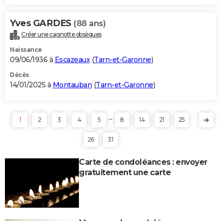
Yves GARDES
(88 ans)
Créer une cagnotte obsèques
Naissance
09/06/1936 à
Escazeaux
(
Tarn-et-Garonne
)
Décès
14/01/2025 à
Montauban
(
Tarn-et-Garonne
)
...
1
2
3
4
5
8
14
21
25
26
31
Carte de condoléances : envoyer
gratuitement une carte