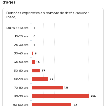
d'âges
Données exprimées en nombre de décès (source :
Insee)
Moins de 10 ans
1
10-20 ans
0
20-30 ans
1
30-40 ans
6
40-50 ans
14
50-60 ans
37
60-70 ans
72
70-80 ans
136
80-90 ans
254
90-100 ans
173