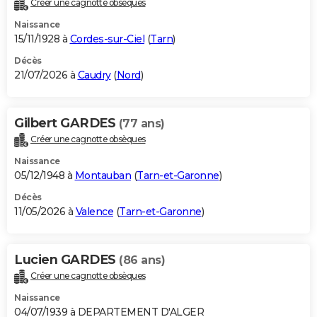
Créer une cagnotte obsèques
City break
Voyage de noces
Climat
Destinations
Voyage nature
Forum
+
PHOTO
Naissance
15/11/1928 à
Cordes-sur-Ciel
(
Tarn
)
GUIDES D'ACHAT
Décès
21/07/2026 à
Caudry
(
Nord
)
BONS PLANS
CARTE DE VOEUX
Gilbert GARDES
(77 ans)
Carte Bonne année
Carte Pâques
Carte de Noël
Carte Saint-Valentin
Carte d'anniversaire
DICTIONNAIRE
Créer une cagnotte obsèques
Biographies
Expressions
Dictionnaire
Citations
Proverbes
PROGRAMME TV
Naissance
05/12/1948 à
Montauban
(
Tarn-et-Garonne
)
COPAINS D'AVANT
Décès
11/05/2026 à
Valence
(
Tarn-et-Garonne
)
Se connecter
Collèges
Universités
Service militaire
S'inscrire
Lycées
Primaires
Entreprises
Avis de recherche
AVIS DE DÉCÈS
FORUM
Lucien GARDES
(86 ans)
Lifestyle
Sport
Television
Cinema
Bricolage
Culture
Auto
Voyage
Créer une cagnotte obsèques
Naissance
04/07/1939 à DEPARTEMENT D'ALGER