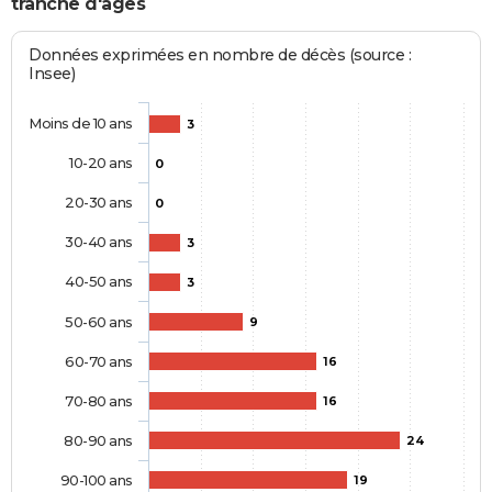
tranche d'âges
Données exprimées en nombre de décès (source :
Insee)
Moins de 10 ans
3
10-20 ans
0
20-30 ans
0
30-40 ans
3
40-50 ans
3
50-60 ans
9
60-70 ans
16
70-80 ans
16
80-90 ans
24
90-100 ans
19