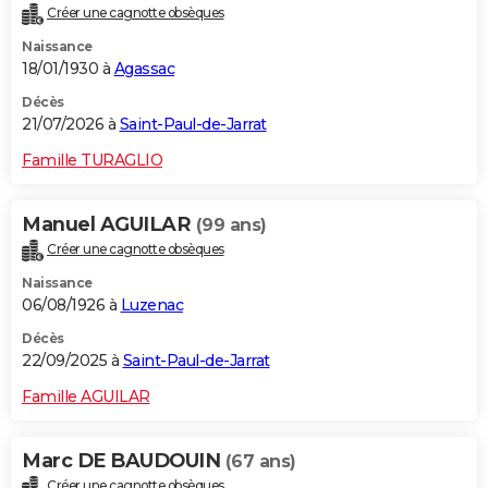
Créer une cagnotte obsèques
City break
Voyage de noces
Climat
Destinations
Voyage nature
Forum
+
PHOTO
Naissance
18/01/1930 à
Agassac
GUIDES D'ACHAT
Décès
BONS PLANS
21/07/2026 à
Saint-Paul-de-Jarrat
CARTE DE VOEUX
Famille TURAGLIO
Carte Bonne année
Carte Pâques
Carte de Noël
Carte Saint-Valentin
Carte d'anniversaire
DICTIONNAIRE
Manuel AGUILAR
(99 ans)
Biographies
Expressions
Dictionnaire
Citations
Proverbes
PROGRAMME TV
Créer une cagnotte obsèques
Naissance
COPAINS D'AVANT
06/08/1926 à
Luzenac
Se connecter
Collèges
Universités
Service militaire
S'inscrire
Lycées
Primaires
Entreprises
Avis de recherche
AVIS DE DÉCÈS
Décès
22/09/2025 à
Saint-Paul-de-Jarrat
FORUM
Famille AGUILAR
Lifestyle
Sport
Television
Cinema
Bricolage
Culture
Auto
Voyage
Marc DE BAUDOUIN
(67 ans)
Créer une cagnotte obsèques