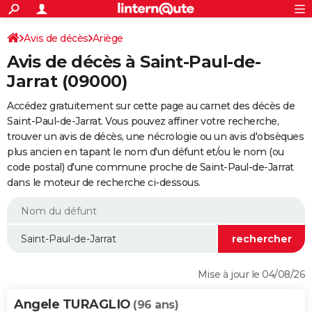
ACTUALITÉS
Connexion
S'inscrire
Avis de décès
Ariège
Rechercher
Société
Education
Villes
Politique
Faits Divers
Monde
+
SPORT
Avis de décès à Saint-Paul-de-
Football
Cyclisme
Forum
Coupe du monde 2026
Tennis
Rugby
CULTURE
Jarrat (09000)
TNT
Cinéma
Musique
Programme TV
Streaming
Sorties cinéma
+
FINANCE
Accédez gratuitement sur cette page au carnet des décès de
Saint-Paul-de-Jarrat. Vous pouvez affiner votre recherche,
Impôts
Immobilier
Banque
Crédit
Retraite
Epargne
Risques naturels par ville
Assurance
AUTO
trouver un avis de décès, une nécrologie ou un avis d'obsèques
plus ancien en tapant le nom d'un défunt et/ou le nom (ou
Réserver un essai
Berlines
Forum auto
Essais
Citadines
SUV
+
HIGH-TECH
code postal) d'une commune proche de Saint-Paul-de-Jarrat
dans le moteur de recherche ci-dessous.
Meilleur smartphone
Ordinateurs
Guide high-tech
Mobiles
Internet
Jeux vidéo
+
BRICOLAGE
Aménagement intérieur
Cuisine
Jardinage
+
Forum
Extérieur
Salle de bains
Rangement
WEEK-END
Escapades
Expositions
Week-end nature
Guides de France
Patrimoine
Musées
+
LIFESTYLE
Bien-être
Mode
+
Art de vivre
Loisirs
Modes de vie
SANTE
Mise à jour le 04/08/26
Guide de la santé
Médicaments
+
Alimentation
Maladies
Sommeil
VOYAGE
Angele TURAGLIO
(96 ans)