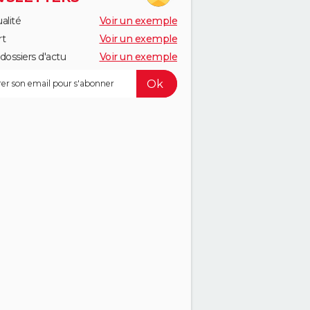
alité
Voir un exemple
rt
Voir un exemple
dossiers d'actu
Voir un exemple