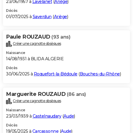
23/06/1957 à
Lavelanet
(
Ariège
)
Décès
01/07/2025 à
Saverdun
(
Ariège
)
Paule ROUZAUD
(93 ans)
Créer une cagnotte obsèques
Naissance
14/08/1931 à BLIDA ALGERIE
Décès
30/06/2025 à
Roquefort-la-Bédoule
(
Bouches-du-Rhône
)
Marguerite ROUZAUD
(86 ans)
Créer une cagnotte obsèques
Naissance
23/03/1939 à
Castelnaudary
(
Aude
)
Décès
19/05/2025 à
Carcassonne
(
Aude
)