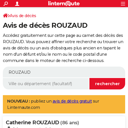
ACTUALITÉS
Connexion
S'inscrire
Avis de décès
Rechercher
Société
Education
Villes
Politique
Faits Divers
Monde
+
SPORT
Avis de décès ROUZAUD
Football
Cyclisme
Forum
Coupe du monde 2026
Tennis
Rugby
CULTURE
Accédez gratuitement sur cette page au carnet des décès des
TNT
Cinéma
Musique
Programme TV
Streaming
Sorties cinéma
+
ROUZAUD. Vous pouvez affiner votre recherche ou trouver un
FINANCE
avis de décès ou un avis d'obsèques plus ancien en tapant le
Impôts
Immobilier
Banque
Crédit
Retraite
Epargne
Risques naturels par ville
Assurance
AUTO
nom d'un défunt et/ou le nom ou le code postal d'une
commune dans le moteur de recherche ci-dessous.
Réserver un essai
Berlines
Forum auto
Essais
Citadines
SUV
+
HIGH-TECH
Meilleur smartphone
Ordinateurs
Guide high-tech
Mobiles
Internet
Jeux vidéo
+
BRICOLAGE
Aménagement intérieur
Cuisine
Jardinage
+
Forum
Extérieur
Salle de bains
Rangement
WEEK-END
Escapades
Expositions
Week-end nature
Guides de France
Patrimoine
Musées
+
LIFESTYLE
NOUVEAU :
publiez un
avis de décès gratuit
sur
Linternaute.com
Bien-être
Mode
+
Art de vivre
Loisirs
Modes de vie
SANTE
Catherine ROUZAUD
Guide de la santé
Médicaments
+
Alimentation
Maladies
Sommeil
(86 ans)
VOYAGE