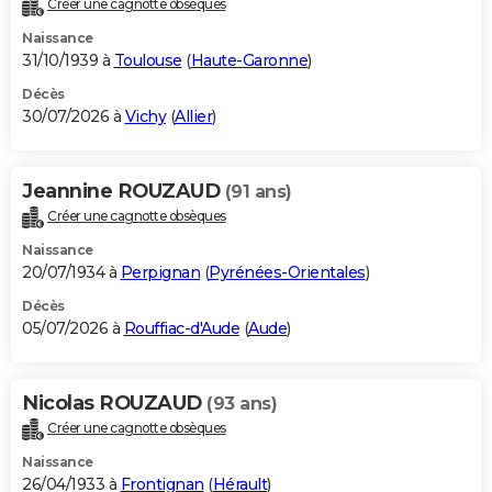
Créer une cagnotte obsèques
City break
Voyage de noces
Climat
Destinations
Voyage nature
Forum
+
PHOTO
Naissance
31/10/1939 à
Toulouse
(
Haute-Garonne
)
GUIDES D'ACHAT
Décès
30/07/2026 à
Vichy
(
Allier
)
BONS PLANS
CARTE DE VOEUX
Jeannine ROUZAUD
(91 ans)
Carte Bonne année
Carte Pâques
Carte de Noël
Carte Saint-Valentin
Carte d'anniversaire
DICTIONNAIRE
Créer une cagnotte obsèques
Biographies
Expressions
Dictionnaire
Citations
Proverbes
PROGRAMME TV
Naissance
20/07/1934 à
Perpignan
(
Pyrénées-Orientales
)
COPAINS D'AVANT
Décès
05/07/2026 à
Rouffiac-d'Aude
(
Aude
)
Se connecter
Collèges
Universités
Service militaire
S'inscrire
Lycées
Primaires
Entreprises
Avis de recherche
AVIS DE DÉCÈS
FORUM
Nicolas ROUZAUD
(93 ans)
Lifestyle
Sport
Television
Cinema
Bricolage
Culture
Auto
Voyage
Créer une cagnotte obsèques
Naissance
26/04/1933 à
Frontignan
(
Hérault
)