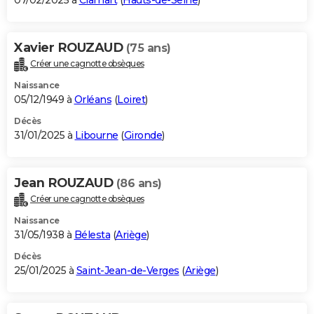
07/02/2025 à
Clamart
(
Hauts-de-Seine
)
Xavier ROUZAUD
(75 ans)
Créer une cagnotte obsèques
Naissance
05/12/1949 à
Orléans
(
Loiret
)
Décès
31/01/2025 à
Libourne
(
Gironde
)
Jean ROUZAUD
(86 ans)
Créer une cagnotte obsèques
Naissance
31/05/1938 à
Bélesta
(
Ariège
)
Décès
25/01/2025 à
Saint-Jean-de-Verges
(
Ariège
)