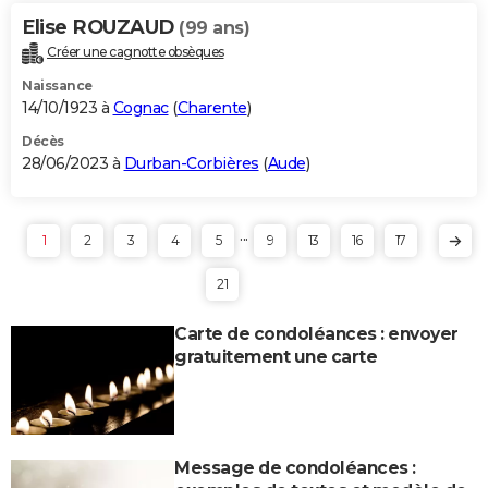
Elise ROUZAUD
(99 ans)
Créer une cagnotte obsèques
Naissance
14/10/1923 à
Cognac
(
Charente
)
Décès
28/06/2023 à
Durban-Corbières
(
Aude
)
...
1
2
3
4
5
9
13
16
17
21
Carte de condoléances : envoyer
gratuitement une carte
Message de condoléances :