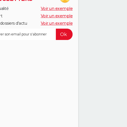
alité
Voir un exemple
rt
Voir un exemple
dossiers d'actu
Voir un exemple