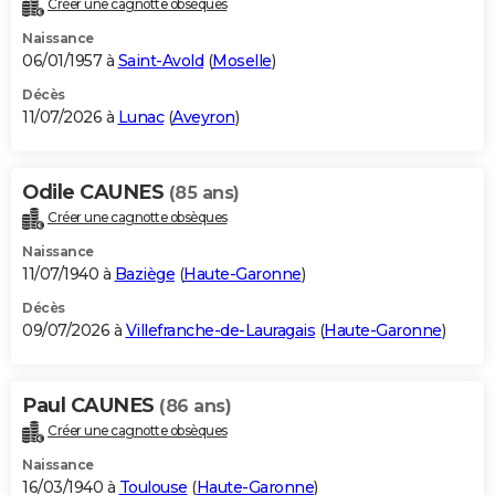
Créer une cagnotte obsèques
City break
Voyage de noces
Climat
Destinations
Voyage nature
Forum
+
PHOTO
Naissance
06/01/1957 à
Saint-Avold
(
Moselle
)
GUIDES D'ACHAT
Décès
11/07/2026 à
Lunac
(
Aveyron
)
BONS PLANS
CARTE DE VOEUX
Odile CAUNES
(85 ans)
Carte Bonne année
Carte Pâques
Carte de Noël
Carte Saint-Valentin
Carte d'anniversaire
DICTIONNAIRE
Créer une cagnotte obsèques
Biographies
Expressions
Dictionnaire
Citations
Proverbes
PROGRAMME TV
Naissance
11/07/1940 à
Baziège
(
Haute-Garonne
)
COPAINS D'AVANT
Décès
09/07/2026 à
Villefranche-de-Lauragais
(
Haute-Garonne
)
Se connecter
Collèges
Universités
Service militaire
S'inscrire
Lycées
Primaires
Entreprises
Avis de recherche
AVIS DE DÉCÈS
FORUM
Paul CAUNES
(86 ans)
Lifestyle
Sport
Television
Cinema
Bricolage
Culture
Auto
Voyage
Créer une cagnotte obsèques
Naissance
16/03/1940 à
Toulouse
(
Haute-Garonne
)