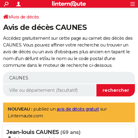
ACTUALITÉS
Connexion
S'inscrire
Avis de décès
Rechercher
Société
Education
Villes
Politique
Faits Divers
Monde
+
SPORT
Avis de décès CAUNES
Football
Cyclisme
Forum
Coupe du monde 2026
Tennis
Rugby
CULTURE
Accédez gratuitement sur cette page au carnet des décès des
TNT
Cinéma
Musique
Programme TV
Streaming
Sorties cinéma
+
CAUNES. Vous pouvez affiner votre recherche ou trouver un
FINANCE
avis de décès ou un avis d'obsèques plus ancien en tapant le
Impôts
Immobilier
Banque
Crédit
Retraite
Epargne
Risques naturels par ville
Assurance
AUTO
nom d'un défunt et/ou le nom ou le code postal d'une
commune dans le moteur de recherche ci-dessous.
Réserver un essai
Berlines
Forum auto
Essais
Citadines
SUV
+
HIGH-TECH
Meilleur smartphone
Ordinateurs
Guide high-tech
Mobiles
Internet
Jeux vidéo
+
BRICOLAGE
Aménagement intérieur
Cuisine
Jardinage
+
Forum
Extérieur
Salle de bains
Rangement
WEEK-END
Escapades
Expositions
Week-end nature
Guides de France
Patrimoine
Musées
+
LIFESTYLE
NOUVEAU :
publiez un
avis de décès gratuit
sur
Linternaute.com
Bien-être
Mode
+
Art de vivre
Loisirs
Modes de vie
SANTE
Jean-louis CAUNES
Guide de la santé
Médicaments
+
Alimentation
Maladies
Sommeil
(69 ans)
VOYAGE