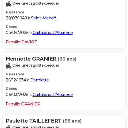
Créer une cagnotte obsèques
City break
Voyage de noces
Climat
Destinations
Voyage nature
Forum
+
PHOTO
Naissance
29/07/1949 à
Saint-Mandé
GUIDES D'ACHAT
Décès
BONS PLANS
04/04/2025 à
Guitalens-L'Albarède
CARTE DE VOEUX
Famille DAVIOT
Carte Bonne année
Carte Pâques
Carte de Noël
Carte Saint-Valentin
Carte d'anniversaire
DICTIONNAIRE
Henriette GRANIER
(90 ans)
Biographies
Expressions
Dictionnaire
Citations
Proverbes
PROGRAMME TV
Créer une cagnotte obsèques
Naissance
COPAINS D'AVANT
26/12/1934 à
Damiatte
Se connecter
Collèges
Universités
Service militaire
S'inscrire
Lycées
Primaires
Entreprises
Avis de recherche
AVIS DE DÉCÈS
Décès
06/03/2025 à
Guitalens-L'Albarède
FORUM
Famille GRANIER
Lifestyle
Sport
Television
Cinema
Bricolage
Culture
Auto
Voyage
Paulette TAILLEFERT
(98 ans)
Créer une cagnotte obsèques