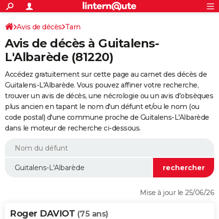
ACTUALITÉS
Connexion
S'inscrire
Avis de décès
Tarn
Rechercher
Société
Education
Villes
Politique
Faits Divers
Monde
+
SPORT
Avis de décès à Guitalens-
Football
Cyclisme
Forum
Coupe du monde 2026
Tennis
Rugby
CULTURE
L'Albarède (81220)
TNT
Cinéma
Musique
Programme TV
Streaming
Sorties cinéma
+
FINANCE
Accédez gratuitement sur cette page au carnet des décès de
Guitalens-L'Albarède. Vous pouvez affiner votre recherche,
Impôts
Immobilier
Banque
Crédit
Retraite
Epargne
Risques naturels par ville
Assurance
AUTO
trouver un avis de décès, une nécrologie ou un avis d'obsèques
plus ancien en tapant le nom d'un défunt et/ou le nom (ou
Réserver un essai
Berlines
Forum auto
Essais
Citadines
SUV
+
HIGH-TECH
code postal) d'une commune proche de Guitalens-L'Albarède
dans le moteur de recherche ci-dessous.
Meilleur smartphone
Ordinateurs
Guide high-tech
Mobiles
Internet
Jeux vidéo
+
BRICOLAGE
Aménagement intérieur
Cuisine
Jardinage
+
Forum
Extérieur
Salle de bains
Rangement
WEEK-END
Escapades
Expositions
Week-end nature
Guides de France
Patrimoine
Musées
+
LIFESTYLE
Bien-être
Mode
+
Art de vivre
Loisirs
Modes de vie
SANTE
Mise à jour le 25/06/26
Guide de la santé
Médicaments
+
Alimentation
Maladies
Sommeil
VOYAGE
Roger DAVIOT
(75 ans)