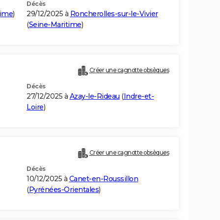
Décès
time
)
29/12/2025 à
Roncherolles-sur-le-Vivier
(
Seine-Maritime
)
Créer une cagnotte obsèques
Décès
27/12/2025 à
Azay-le-Rideau
(
Indre-et-
Loire
)
Créer une cagnotte obsèques
Décès
10/12/2025 à
Canet-en-Roussillon
(
Pyrénées-Orientales
)