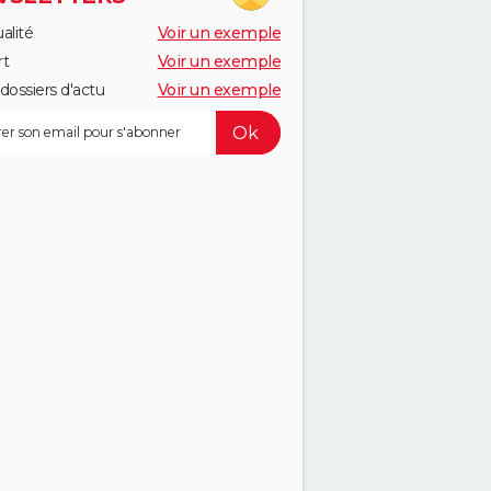
alité
Voir un exemple
rt
Voir un exemple
dossiers d'actu
Voir un exemple