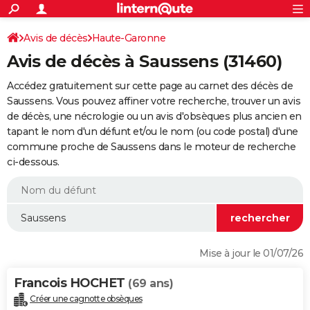
ACTUALITÉS
Connexion
S'inscrire
Avis de décès
Haute-Garonne
Rechercher
Société
Education
Villes
Politique
Faits Divers
Monde
+
SPORT
Avis de décès à Saussens (31460)
Football
Cyclisme
Forum
Coupe du monde 2026
Tennis
Rugby
CULTURE
Accédez gratuitement sur cette page au carnet des décès de
TNT
Cinéma
Musique
Programme TV
Streaming
Sorties cinéma
+
Saussens. Vous pouvez affiner votre recherche, trouver un avis
FINANCE
de décès, une nécrologie ou un avis d'obsèques plus ancien en
Impôts
Immobilier
Banque
Crédit
Retraite
Epargne
Risques naturels par ville
Assurance
AUTO
tapant le nom d'un défunt et/ou le nom (ou code postal) d'une
commune proche de Saussens dans le moteur de recherche
Réserver un essai
Berlines
Forum auto
Essais
Citadines
SUV
+
HIGH-TECH
ci-dessous.
Meilleur smartphone
Ordinateurs
Guide high-tech
Mobiles
Internet
Jeux vidéo
+
BRICOLAGE
Aménagement intérieur
Cuisine
Jardinage
+
Forum
Extérieur
Salle de bains
Rangement
WEEK-END
Escapades
Expositions
Week-end nature
Guides de France
Patrimoine
Musées
+
LIFESTYLE
Mise à jour le 01/07/26
Bien-être
Mode
+
Art de vivre
Loisirs
Modes de vie
SANTE
Francois HOCHET
(69 ans)
Guide de la santé
Médicaments
+
Alimentation
Maladies
Sommeil
VOYAGE
Créer une cagnotte obsèques