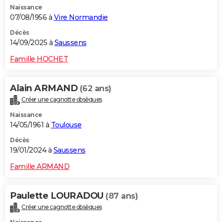
Naissance
City break
Voyage de noces
Climat
Destinations
Voyage nature
Forum
+
PHOTO
07/08/1956 à
Vire Normandie
GUIDES D'ACHAT
Décès
14/09/2025 à
Saussens
BONS PLANS
Famille HOCHET
CARTE DE VOEUX
Alain ARMAND
(62 ans)
Carte Bonne année
Carte Pâques
Carte de Noël
Carte Saint-Valentin
Carte d'anniversaire
DICTIONNAIRE
Créer une cagnotte obsèques
Biographies
Expressions
Dictionnaire
Citations
Proverbes
PROGRAMME TV
Naissance
14/05/1961 à
Toulouse
COPAINS D'AVANT
Décès
19/01/2024 à
Saussens
Se connecter
Collèges
Universités
Service militaire
S'inscrire
Lycées
Primaires
Entreprises
Avis de recherche
AVIS DE DÉCÈS
Famille ARMAND
FORUM
Lifestyle
Sport
Television
Cinema
Bricolage
Culture
Auto
Voyage
Paulette LOURADOU
(87 ans)
Créer une cagnotte obsèques