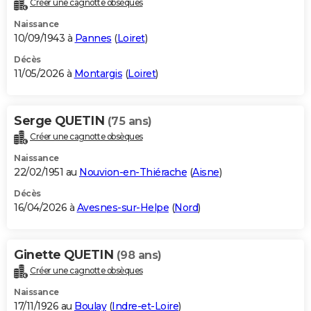
Créer une cagnotte obsèques
City break
Voyage de noces
Climat
Destinations
Voyage nature
Forum
+
PHOTO
Naissance
10/09/1943 à
Pannes
(
Loiret
)
GUIDES D'ACHAT
Décès
11/05/2026 à
Montargis
(
Loiret
)
BONS PLANS
CARTE DE VOEUX
Serge QUETIN
(75 ans)
Carte Bonne année
Carte Pâques
Carte de Noël
Carte Saint-Valentin
Carte d'anniversaire
DICTIONNAIRE
Créer une cagnotte obsèques
Biographies
Expressions
Dictionnaire
Citations
Proverbes
PROGRAMME TV
Naissance
22/02/1951 au
Nouvion-en-Thiérache
(
Aisne
)
COPAINS D'AVANT
Décès
16/04/2026 à
Avesnes-sur-Helpe
(
Nord
)
Se connecter
Collèges
Universités
Service militaire
S'inscrire
Lycées
Primaires
Entreprises
Avis de recherche
AVIS DE DÉCÈS
FORUM
Ginette QUETIN
(98 ans)
Lifestyle
Sport
Television
Cinema
Bricolage
Culture
Auto
Voyage
Créer une cagnotte obsèques
Naissance
17/11/1926 au
Boulay
(
Indre-et-Loire
)