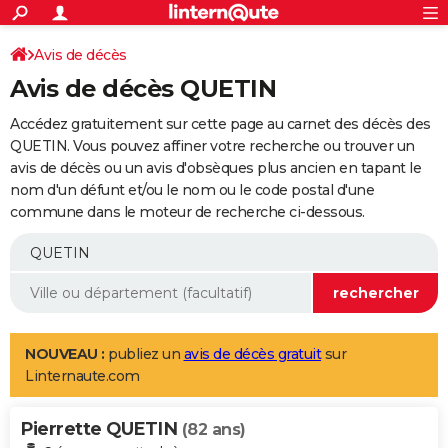
ACTUALITÉS
Connexion
S'inscrire
Avis de décès
Rechercher
Société
Education
Villes
Politique
Faits Divers
Monde
+
SPORT
Avis de décès QUETIN
Football
Cyclisme
Forum
Coupe du monde 2026
Tennis
Rugby
CULTURE
Accédez gratuitement sur cette page au carnet des décès des
TNT
Cinéma
Musique
Programme TV
Streaming
Sorties cinéma
+
QUETIN. Vous pouvez affiner votre recherche ou trouver un
FINANCE
avis de décès ou un avis d'obsèques plus ancien en tapant le
Impôts
Immobilier
Banque
Crédit
Retraite
Epargne
Risques naturels par ville
Assurance
AUTO
nom d'un défunt et/ou le nom ou le code postal d'une
commune dans le moteur de recherche ci-dessous.
Réserver un essai
Berlines
Forum auto
Essais
Citadines
SUV
+
HIGH-TECH
Meilleur smartphone
Ordinateurs
Guide high-tech
Mobiles
Internet
Jeux vidéo
+
BRICOLAGE
Aménagement intérieur
Cuisine
Jardinage
+
Forum
Extérieur
Salle de bains
Rangement
WEEK-END
Escapades
Expositions
Week-end nature
Guides de France
Patrimoine
Musées
+
LIFESTYLE
NOUVEAU :
publiez un
avis de décès gratuit
sur
Linternaute.com
Bien-être
Mode
+
Art de vivre
Loisirs
Modes de vie
SANTE
Pierrette QUETIN
Guide de la santé
Médicaments
+
Alimentation
Maladies
Sommeil
(82 ans)
VOYAGE