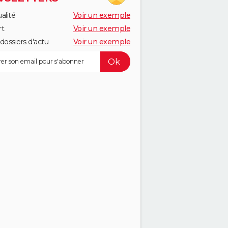
alité
Voir un exemple
rt
Voir un exemple
dossiers d'actu
Voir un exemple