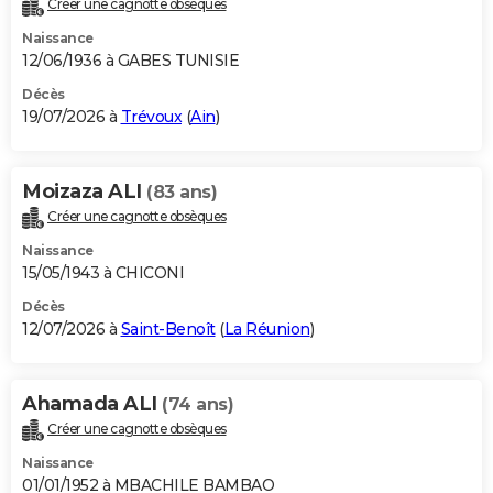
Créer une cagnotte obsèques
City break
Voyage de noces
Climat
Destinations
Voyage nature
Forum
+
PHOTO
Naissance
12/06/1936 à GABES TUNISIE
GUIDES D'ACHAT
Décès
19/07/2026 à
Trévoux
(
Ain
)
BONS PLANS
CARTE DE VOEUX
Moizaza ALI
(83 ans)
Carte Bonne année
Carte Pâques
Carte de Noël
Carte Saint-Valentin
Carte d'anniversaire
DICTIONNAIRE
Créer une cagnotte obsèques
Biographies
Expressions
Dictionnaire
Citations
Proverbes
PROGRAMME TV
Naissance
15/05/1943 à CHICONI
COPAINS D'AVANT
Décès
12/07/2026 à
Saint-Benoît
(
La Réunion
)
Se connecter
Collèges
Universités
Service militaire
S'inscrire
Lycées
Primaires
Entreprises
Avis de recherche
AVIS DE DÉCÈS
FORUM
Ahamada ALI
(74 ans)
Lifestyle
Sport
Television
Cinema
Bricolage
Culture
Auto
Voyage
Créer une cagnotte obsèques
Naissance
01/01/1952 à MBACHILE BAMBAO