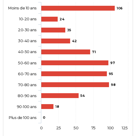
Moins de 10 ans
106
10-20 ans
24
20-30 ans
35
30-40 ans
42
40-50 ans
71
50-60 ans
97
60-70 ans
95
70-80 ans
98
80-90 ans
54
90-100 ans
18
Plus de 100 ans
0
0
25
50
75
100
125