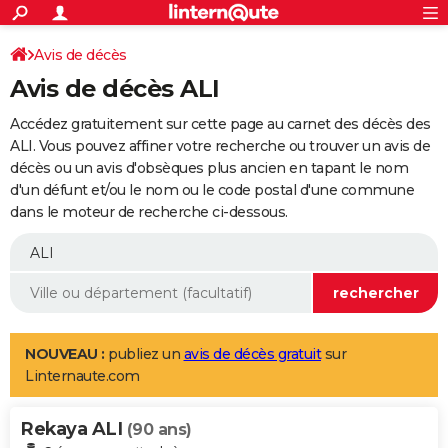
ACTUALITÉS
Connexion
S'inscrire
Avis de décès
Rechercher
Société
Education
Villes
Politique
Faits Divers
Monde
+
SPORT
Avis de décès ALI
Football
Cyclisme
Forum
Coupe du monde 2026
Tennis
Rugby
CULTURE
Accédez gratuitement sur cette page au carnet des décès des
TNT
Cinéma
Musique
Programme TV
Streaming
Sorties cinéma
+
ALI. Vous pouvez affiner votre recherche ou trouver un avis de
FINANCE
décès ou un avis d'obsèques plus ancien en tapant le nom
Impôts
Immobilier
Banque
Crédit
Retraite
Epargne
Risques naturels par ville
Assurance
AUTO
d'un défunt et/ou le nom ou le code postal d'une commune
dans le moteur de recherche ci-dessous.
Réserver un essai
Berlines
Forum auto
Essais
Citadines
SUV
+
HIGH-TECH
Meilleur smartphone
Ordinateurs
Guide high-tech
Mobiles
Internet
Jeux vidéo
+
BRICOLAGE
Aménagement intérieur
Cuisine
Jardinage
+
Forum
Extérieur
Salle de bains
Rangement
WEEK-END
Escapades
Expositions
Week-end nature
Guides de France
Patrimoine
Musées
+
LIFESTYLE
NOUVEAU :
publiez un
avis de décès gratuit
sur
Linternaute.com
Bien-être
Mode
+
Art de vivre
Loisirs
Modes de vie
SANTE
Rekaya ALI
Guide de la santé
Médicaments
+
Alimentation
Maladies
Sommeil
(90 ans)
VOYAGE