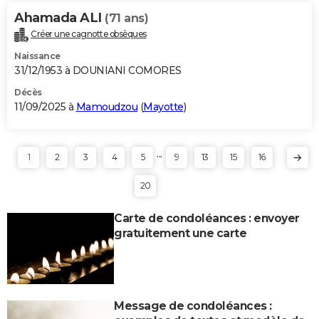
Ahamada ALI
(71 ans)
Créer une cagnotte obsèques
Naissance
31/12/1953 à DOUNIANI COMORES
Décès
11/09/2025 à
Mamoudzou
(
Mayotte
)
...
1
2
3
4
5
9
13
15
16
20
Carte de condoléances : envoyer
gratuitement une carte
Message de condoléances :