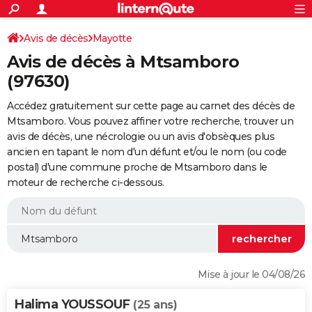
ACTUALITÉS
Connexion
S'inscrire
Avis de décès
Mayotte
Rechercher
Société
Education
Villes
Politique
Faits Divers
Monde
+
SPORT
Avis de décès à Mtsamboro
Football
Cyclisme
Forum
Coupe du monde 2026
Tennis
Rugby
CULTURE
(97630)
TNT
Cinéma
Musique
Programme TV
Streaming
Sorties cinéma
+
FINANCE
Accédez gratuitement sur cette page au carnet des décès de
Mtsamboro. Vous pouvez affiner votre recherche, trouver un
Impôts
Immobilier
Banque
Crédit
Retraite
Epargne
Risques naturels par ville
Assurance
AUTO
avis de décès, une nécrologie ou un avis d'obsèques plus
ancien en tapant le nom d'un défunt et/ou le nom (ou code
Réserver un essai
Berlines
Forum auto
Essais
Citadines
SUV
+
HIGH-TECH
postal) d'une commune proche de Mtsamboro dans le
moteur de recherche ci-dessous.
Meilleur smartphone
Ordinateurs
Guide high-tech
Mobiles
Internet
Jeux vidéo
+
BRICOLAGE
Aménagement intérieur
Cuisine
Jardinage
+
Forum
Extérieur
Salle de bains
Rangement
WEEK-END
Escapades
Expositions
Week-end nature
Guides de France
Patrimoine
Musées
+
LIFESTYLE
Bien-être
Mode
+
Art de vivre
Loisirs
Modes de vie
SANTE
Mise à jour le 04/08/26
Guide de la santé
Médicaments
+
Alimentation
Maladies
Sommeil
VOYAGE
Halima YOUSSOUF
(25 ans)