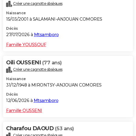
Créer une cagnotte obsèques
City break
Voyage de noces
Climat
Destinations
Voyage nature
Forum
+
PHOTO
Naissance
15/03/2001 à SALAMANI-ANJOUAN COMORES
GUIDES D'ACHAT
Décès
BONS PLANS
27/07/2026 à
Mtsamboro
CARTE DE VOEUX
Famille YOUSSOUF
Carte Bonne année
Carte Pâques
Carte de Noël
Carte Saint-Valentin
Carte d'anniversaire
DICTIONNAIRE
Oili OUSSENI
(77 ans)
Biographies
Expressions
Dictionnaire
Citations
Proverbes
PROGRAMME TV
Créer une cagnotte obsèques
Naissance
COPAINS D'AVANT
31/12/1948 à MIRONTSY-ANJOUAN COMORES
Se connecter
Collèges
Universités
Service militaire
S'inscrire
Lycées
Primaires
Entreprises
Avis de recherche
AVIS DE DÉCÈS
Décès
12/06/2026 à
Mtsamboro
FORUM
Famille OUSSENI
Lifestyle
Sport
Television
Cinema
Bricolage
Culture
Auto
Voyage
Charafou DAOUD
(53 ans)
Créer une cagnotte obsèques