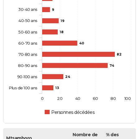
30-40 ans
9
40-50 ans
19
50-60 ans
18
60-70 ans
40
70-80 ans
82
80-90 ans
74
90-100 ans
24
Plus de 100 ans
13
0
20
40
60
80
100
Personnes décédées
Nombre de
% des
Mtsamboro