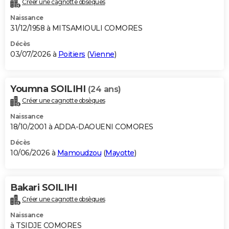
Créer une cagnotte obsèques
City break
Voyage de noces
Climat
Destinations
Voyage nature
Forum
+
PHOTO
Naissance
31/12/1958 à MITSAMIOULI COMORES
GUIDES D'ACHAT
Décès
03/07/2026 à
Poitiers
(
Vienne
)
BONS PLANS
CARTE DE VOEUX
Youmna SOILIHI
(24 ans)
Carte Bonne année
Carte Pâques
Carte de Noël
Carte Saint-Valentin
Carte d'anniversaire
DICTIONNAIRE
Créer une cagnotte obsèques
Biographies
Expressions
Dictionnaire
Citations
Proverbes
PROGRAMME TV
Naissance
18/10/2001 à ADDA-DAOUENI COMORES
COPAINS D'AVANT
Décès
10/06/2026 à
Mamoudzou
(
Mayotte
)
Se connecter
Collèges
Universités
Service militaire
S'inscrire
Lycées
Primaires
Entreprises
Avis de recherche
AVIS DE DÉCÈS
FORUM
Bakari SOILIHI
Lifestyle
Sport
Television
Cinema
Bricolage
Culture
Auto
Voyage
Créer une cagnotte obsèques
Naissance
à TSIDJE COMORES