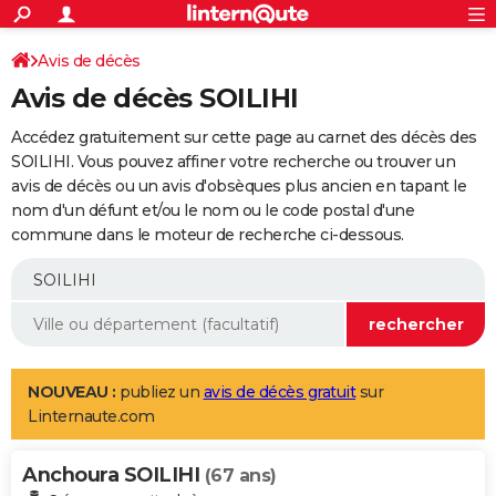
ACTUALITÉS
Connexion
S'inscrire
Avis de décès
Rechercher
Société
Education
Villes
Politique
Faits Divers
Monde
+
SPORT
Avis de décès SOILIHI
Football
Cyclisme
Forum
Coupe du monde 2026
Tennis
Rugby
CULTURE
Accédez gratuitement sur cette page au carnet des décès des
TNT
Cinéma
Musique
Programme TV
Streaming
Sorties cinéma
+
SOILIHI. Vous pouvez affiner votre recherche ou trouver un
FINANCE
avis de décès ou un avis d'obsèques plus ancien en tapant le
Impôts
Immobilier
Banque
Crédit
Retraite
Epargne
Risques naturels par ville
Assurance
AUTO
nom d'un défunt et/ou le nom ou le code postal d'une
commune dans le moteur de recherche ci-dessous.
Réserver un essai
Berlines
Forum auto
Essais
Citadines
SUV
+
HIGH-TECH
Meilleur smartphone
Ordinateurs
Guide high-tech
Mobiles
Internet
Jeux vidéo
+
BRICOLAGE
Aménagement intérieur
Cuisine
Jardinage
+
Forum
Extérieur
Salle de bains
Rangement
WEEK-END
Escapades
Expositions
Week-end nature
Guides de France
Patrimoine
Musées
+
LIFESTYLE
NOUVEAU :
publiez un
avis de décès gratuit
sur
Linternaute.com
Bien-être
Mode
+
Art de vivre
Loisirs
Modes de vie
SANTE
Anchoura SOILIHI
Guide de la santé
Médicaments
+
Alimentation
Maladies
Sommeil
(67 ans)
VOYAGE