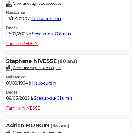
Créer une cagnotte obsèques
City break
Voyage de noces
Climat
Destinations
Voyage nature
Forum
+
PHOTO
Naissance
13/11/2000 à
Fontainebleau
GUIDES D'ACHAT
Décès
BONS PLANS
17/07/2025 à
Sceaux-du-Gâtinais
CARTE DE VOEUX
Famille PERON
Carte Bonne année
Carte Pâques
Carte de Noël
Carte Saint-Valentin
Carte d'anniversaire
DICTIONNAIRE
Stephane NIVESSE
(60 ans)
Biographies
Expressions
Dictionnaire
Citations
Proverbes
PROGRAMME TV
Créer une cagnotte obsèques
Naissance
COPAINS D'AVANT
01/08/1964 à
Haubourdin
Se connecter
Collèges
Universités
Service militaire
S'inscrire
Lycées
Primaires
Entreprises
Avis de recherche
AVIS DE DÉCÈS
Décès
08/03/2025 à
Sceaux-du-Gâtinais
FORUM
Famille NIVESSE
Lifestyle
Sport
Television
Cinema
Bricolage
Culture
Auto
Voyage
Adrien MONGIN
(35 ans)
Créer une cagnotte obsèques