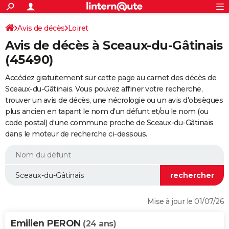
ACTUALITÉS
Connexion
S'inscrire
Avis de décès
Loiret
Rechercher
Société
Education
Villes
Politique
Faits Divers
Monde
+
SPORT
Avis de décès à Sceaux-du-Gâtinais
Football
Cyclisme
Forum
Coupe du monde 2026
Tennis
Rugby
CULTURE
(45490)
TNT
Cinéma
Musique
Programme TV
Streaming
Sorties cinéma
+
FINANCE
Accédez gratuitement sur cette page au carnet des décès de
Sceaux-du-Gâtinais. Vous pouvez affiner votre recherche,
Impôts
Immobilier
Banque
Crédit
Retraite
Epargne
Risques naturels par ville
Assurance
AUTO
trouver un avis de décès, une nécrologie ou un avis d'obsèques
plus ancien en tapant le nom d'un défunt et/ou le nom (ou
Réserver un essai
Berlines
Forum auto
Essais
Citadines
SUV
+
HIGH-TECH
code postal) d'une commune proche de Sceaux-du-Gâtinais
dans le moteur de recherche ci-dessous.
Meilleur smartphone
Ordinateurs
Guide high-tech
Mobiles
Internet
Jeux vidéo
+
BRICOLAGE
Aménagement intérieur
Cuisine
Jardinage
+
Forum
Extérieur
Salle de bains
Rangement
WEEK-END
Escapades
Expositions
Week-end nature
Guides de France
Patrimoine
Musées
+
LIFESTYLE
Bien-être
Mode
+
Art de vivre
Loisirs
Modes de vie
SANTE
Mise à jour le 01/07/26
Guide de la santé
Médicaments
+
Alimentation
Maladies
Sommeil
VOYAGE
Emilien PERON
(24 ans)