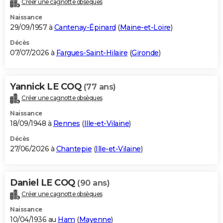
Créer une cagnotte obsèques
City break
Voyage de noces
Climat
Destinations
Voyage nature
Forum
+
PHOTO
Naissance
29/09/1957 à
Cantenay-Épinard
(
Maine-et-Loire
)
GUIDES D'ACHAT
Décès
07/07/2026 à
Fargues-Saint-Hilaire
(
Gironde
)
BONS PLANS
CARTE DE VOEUX
Yannick LE COQ
(77 ans)
Carte Bonne année
Carte Pâques
Carte de Noël
Carte Saint-Valentin
Carte d'anniversaire
DICTIONNAIRE
Créer une cagnotte obsèques
Biographies
Expressions
Dictionnaire
Citations
Proverbes
PROGRAMME TV
Naissance
18/09/1948 à
Rennes
(
Ille-et-Vilaine
)
COPAINS D'AVANT
Décès
27/06/2026 à
Chantepie
(
Ille-et-Vilaine
)
Se connecter
Collèges
Universités
Service militaire
S'inscrire
Lycées
Primaires
Entreprises
Avis de recherche
AVIS DE DÉCÈS
FORUM
Daniel LE COQ
(90 ans)
Lifestyle
Sport
Television
Cinema
Bricolage
Culture
Auto
Voyage
Créer une cagnotte obsèques
Naissance
10/04/1936 au
Ham
(
Mayenne
)