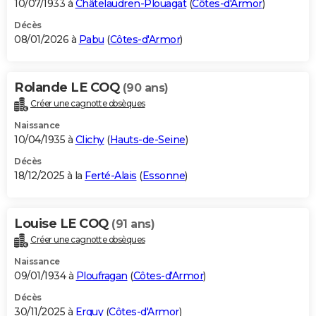
10/07/1933 à
Châtelaudren-Plouagat
(
Côtes-d'Armor
)
Décès
08/01/2026 à
Pabu
(
Côtes-d'Armor
)
Rolande LE COQ
(90 ans)
Créer une cagnotte obsèques
Naissance
10/04/1935 à
Clichy
(
Hauts-de-Seine
)
Décès
18/12/2025 à la
Ferté-Alais
(
Essonne
)
Louise LE COQ
(91 ans)
Créer une cagnotte obsèques
Naissance
09/01/1934 à
Ploufragan
(
Côtes-d'Armor
)
Décès
30/11/2025 à
Erquy
(
Côtes-d'Armor
)