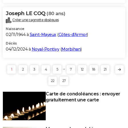
Joseph LE COQ
(80 ans)
Créer une cagnotte obsèques
Naissance
02/11/1944 à
Saint-Mayeux
(
Côtes-d'Armor
)
Décès
04/12/2024 à
Noyal-Pontivy
(
Morbihan
)
...
1
2
3
4
5
7
12
18
21
22
27
Carte de condoléances : envoyer
gratuitement une carte