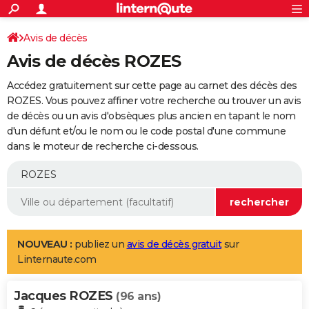
ACTUALITÉS
Connexion
S'inscrire
Avis de décès
Rechercher
Société
Education
Villes
Politique
Faits Divers
Monde
+
SPORT
Avis de décès ROZES
Football
Cyclisme
Forum
Coupe du monde 2026
Tennis
Rugby
CULTURE
Accédez gratuitement sur cette page au carnet des décès des
TNT
Cinéma
Musique
Programme TV
Streaming
Sorties cinéma
+
ROZES. Vous pouvez affiner votre recherche ou trouver un avis
FINANCE
de décès ou un avis d'obsèques plus ancien en tapant le nom
Impôts
Immobilier
Banque
Crédit
Retraite
Epargne
Risques naturels par ville
Assurance
AUTO
d'un défunt et/ou le nom ou le code postal d'une commune
dans le moteur de recherche ci-dessous.
Réserver un essai
Berlines
Forum auto
Essais
Citadines
SUV
+
HIGH-TECH
Meilleur smartphone
Ordinateurs
Guide high-tech
Mobiles
Internet
Jeux vidéo
+
BRICOLAGE
Aménagement intérieur
Cuisine
Jardinage
+
Forum
Extérieur
Salle de bains
Rangement
WEEK-END
Escapades
Expositions
Week-end nature
Guides de France
Patrimoine
Musées
+
LIFESTYLE
NOUVEAU :
publiez un
avis de décès gratuit
sur
Linternaute.com
Bien-être
Mode
+
Art de vivre
Loisirs
Modes de vie
SANTE
Jacques ROZES
Guide de la santé
Médicaments
+
Alimentation
Maladies
Sommeil
(96 ans)
VOYAGE