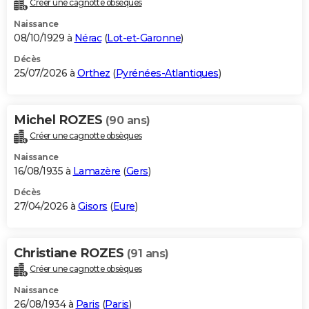
Créer une cagnotte obsèques
City break
Voyage de noces
Climat
Destinations
Voyage nature
Forum
+
PHOTO
Naissance
08/10/1929 à
Nérac
(
Lot-et-Garonne
)
GUIDES D'ACHAT
Décès
25/07/2026 à
Orthez
(
Pyrénées-Atlantiques
)
BONS PLANS
CARTE DE VOEUX
Michel ROZES
(90 ans)
Carte Bonne année
Carte Pâques
Carte de Noël
Carte Saint-Valentin
Carte d'anniversaire
DICTIONNAIRE
Créer une cagnotte obsèques
Biographies
Expressions
Dictionnaire
Citations
Proverbes
PROGRAMME TV
Naissance
16/08/1935 à
Lamazère
(
Gers
)
COPAINS D'AVANT
Décès
27/04/2026 à
Gisors
(
Eure
)
Se connecter
Collèges
Universités
Service militaire
S'inscrire
Lycées
Primaires
Entreprises
Avis de recherche
AVIS DE DÉCÈS
FORUM
Christiane ROZES
(91 ans)
Lifestyle
Sport
Television
Cinema
Bricolage
Culture
Auto
Voyage
Créer une cagnotte obsèques
Naissance
26/08/1934 à
Paris
(
Paris
)