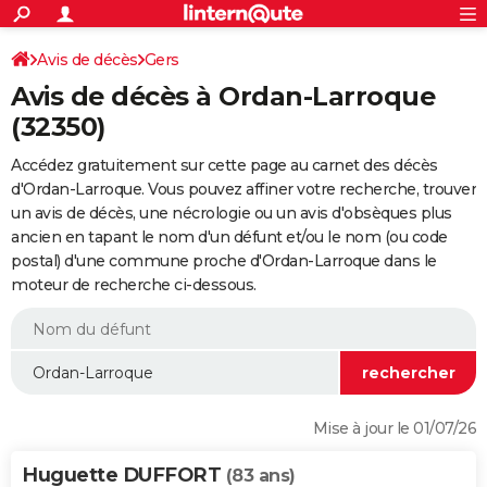
ACTUALITÉS
Connexion
S'inscrire
Avis de décès
Gers
Rechercher
Société
Education
Villes
Politique
Faits Divers
Monde
+
SPORT
Avis de décès à Ordan-Larroque
Football
Cyclisme
Forum
Coupe du monde 2026
Tennis
Rugby
CULTURE
(32350)
TNT
Cinéma
Musique
Programme TV
Streaming
Sorties cinéma
+
FINANCE
Accédez gratuitement sur cette page au carnet des décès
d'Ordan-Larroque. Vous pouvez affiner votre recherche, trouver
Impôts
Immobilier
Banque
Crédit
Retraite
Epargne
Risques naturels par ville
Assurance
AUTO
un avis de décès, une nécrologie ou un avis d'obsèques plus
ancien en tapant le nom d'un défunt et/ou le nom (ou code
Réserver un essai
Berlines
Forum auto
Essais
Citadines
SUV
+
HIGH-TECH
postal) d'une commune proche d'Ordan-Larroque dans le
moteur de recherche ci-dessous.
Meilleur smartphone
Ordinateurs
Guide high-tech
Mobiles
Internet
Jeux vidéo
+
BRICOLAGE
Aménagement intérieur
Cuisine
Jardinage
+
Forum
Extérieur
Salle de bains
Rangement
WEEK-END
Escapades
Expositions
Week-end nature
Guides de France
Patrimoine
Musées
+
LIFESTYLE
Bien-être
Mode
+
Art de vivre
Loisirs
Modes de vie
SANTE
Mise à jour le 01/07/26
Guide de la santé
Médicaments
+
Alimentation
Maladies
Sommeil
VOYAGE
Huguette DUFFORT
(83 ans)