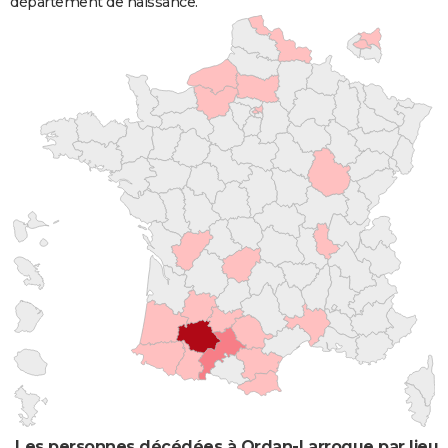
département de naissance.
Les personnes décédées à Ordan-Larroque par lieu 