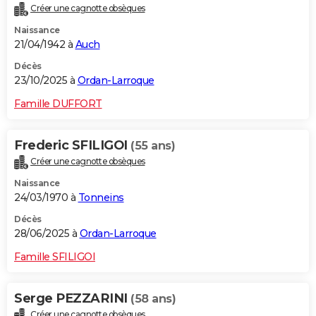
Créer une cagnotte obsèques
City break
Voyage de noces
Climat
Destinations
Voyage nature
Forum
+
PHOTO
Naissance
21/04/1942 à
Auch
GUIDES D'ACHAT
Décès
BONS PLANS
23/10/2025 à
Ordan-Larroque
CARTE DE VOEUX
Famille DUFFORT
Carte Bonne année
Carte Pâques
Carte de Noël
Carte Saint-Valentin
Carte d'anniversaire
DICTIONNAIRE
Frederic SFILIGOI
(55 ans)
Biographies
Expressions
Dictionnaire
Citations
Proverbes
PROGRAMME TV
Créer une cagnotte obsèques
Naissance
COPAINS D'AVANT
24/03/1970 à
Tonneins
Se connecter
Collèges
Universités
Service militaire
S'inscrire
Lycées
Primaires
Entreprises
Avis de recherche
AVIS DE DÉCÈS
Décès
28/06/2025 à
Ordan-Larroque
FORUM
Famille SFILIGOI
Lifestyle
Sport
Television
Cinema
Bricolage
Culture
Auto
Voyage
Serge PEZZARINI
(58 ans)
Créer une cagnotte obsèques