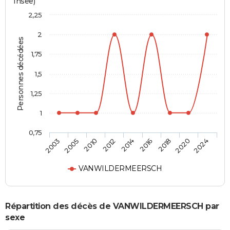
Insee)
2,25
2
Personnes décédées
1,75
1,5
1,25
1
0,75
2014
2016
2018
2020
2024
2003
2005
2010
2012
VANWILDERMEERSCH
Répartition des décès de VANWILDERMEERSCH par
sexe