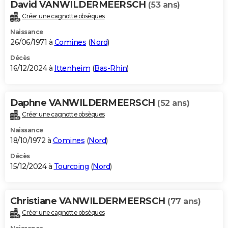
David VANWILDERMEERSCH
(53 ans)
City break
Voyage de noces
Climat
Destinations
Voyage nature
Forum
+
PHOTO
Créer une cagnotte obsèques
Naissance
GUIDES D'ACHAT
26/06/1971 à
Comines
(
Nord
)
BONS PLANS
Décès
16/12/2024 à
Ittenheim
(
Bas-Rhin
)
CARTE DE VOEUX
Carte Bonne année
Carte Pâques
Carte de Noël
Carte Saint-Valentin
Carte d'anniversaire
DICTIONNAIRE
Daphne VANWILDERMEERSCH
(52 ans)
Biographies
Expressions
Dictionnaire
Citations
Proverbes
Créer une cagnotte obsèques
PROGRAMME TV
Naissance
COPAINS D'AVANT
18/10/1972 à
Comines
(
Nord
)
Se connecter
Collèges
Universités
Service militaire
S'inscrire
Lycées
Primaires
Entreprises
Avis de recherche
Décès
AVIS DE DÉCÈS
15/12/2024 à
Tourcoing
(
Nord
)
FORUM
Lifestyle
Sport
Television
Cinema
Bricolage
Culture
Auto
Voyage
Christiane VANWILDERMEERSCH
(77 ans)
Créer une cagnotte obsèques