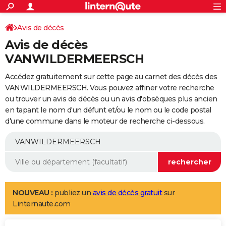
ACTUALITÉS
Connexion
S'inscrire
Avis de décès
Rechercher
Société
Education
Villes
Politique
Faits Divers
Monde
+
SPORT
Avis de décès
Football
Cyclisme
Forum
Coupe du monde 2026
Tennis
Rugby
CULTURE
VANWILDERMEERSCH
TNT
Cinéma
Musique
Programme TV
Streaming
Sorties cinéma
+
FINANCE
Accédez gratuitement sur cette page au carnet des décès des
VANWILDERMEERSCH. Vous pouvez affiner votre recherche
Impôts
Immobilier
Banque
Crédit
Retraite
Epargne
Risques naturels par ville
Assurance
AUTO
ou trouver un avis de décès ou un avis d'obsèques plus ancien
en tapant le nom d'un défunt et/ou le nom ou le code postal
Réserver un essai
Berlines
Forum auto
Essais
Citadines
SUV
+
HIGH-TECH
d'une commune dans le moteur de recherche ci-dessous.
Meilleur smartphone
Ordinateurs
Guide high-tech
Mobiles
Internet
Jeux vidéo
+
BRICOLAGE
Aménagement intérieur
Cuisine
Jardinage
+
Forum
Extérieur
Salle de bains
Rangement
WEEK-END
Escapades
Expositions
Week-end nature
Guides de France
Patrimoine
Musées
+
LIFESTYLE
NOUVEAU :
publiez un
avis de décès gratuit
sur
Bien-être
Mode
+
Art de vivre
Loisirs
Modes de vie
SANTE
Linternaute.com
Guide de la santé
Médicaments
+
Alimentation
Maladies
Sommeil
VOYAGE