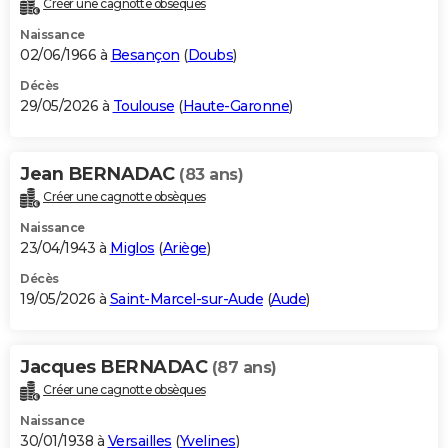
Créer une cagnotte obsèques
City break
Voyage de noces
Climat
Destinations
Voyage nature
Forum
+
PHOTO
Naissance
02/06/1966 à
Besançon
(
Doubs
)
GUIDES D'ACHAT
Décès
29/05/2026 à
Toulouse
(
Haute-Garonne
)
BONS PLANS
CARTE DE VOEUX
Jean BERNADAC
(83 ans)
Carte Bonne année
Carte Pâques
Carte de Noël
Carte Saint-Valentin
Carte d'anniversaire
DICTIONNAIRE
Créer une cagnotte obsèques
Biographies
Expressions
Dictionnaire
Citations
Proverbes
PROGRAMME TV
Naissance
23/04/1943 à
Miglos
(
Ariège
)
COPAINS D'AVANT
Décès
19/05/2026 à
Saint-Marcel-sur-Aude
(
Aude
)
Se connecter
Collèges
Universités
Service militaire
S'inscrire
Lycées
Primaires
Entreprises
Avis de recherche
AVIS DE DÉCÈS
FORUM
Jacques BERNADAC
(87 ans)
Lifestyle
Sport
Television
Cinema
Bricolage
Culture
Auto
Voyage
Créer une cagnotte obsèques
Naissance
30/01/1938 à
Versailles
(
Yvelines
)