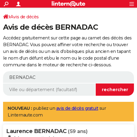
ACTUALITÉS
Connexion
S'inscrire
Avis de décès
Rechercher
Société
Education
Villes
Politique
Faits Divers
Monde
+
SPORT
Avis de décès BERNADAC
Football
Cyclisme
Forum
Coupe du monde 2026
Tennis
Rugby
CULTURE
Accédez gratuitement sur cette page au carnet des décès des
TNT
Cinéma
Musique
Programme TV
Streaming
Sorties cinéma
+
BERNADAC. Vous pouvez affiner votre recherche ou trouver
FINANCE
un avis de décès ou un avis d'obsèques plus ancien en tapant
Impôts
Immobilier
Banque
Crédit
Retraite
Epargne
Risques naturels par ville
Assurance
AUTO
le nom d'un défunt et/ou le nom ou le code postal d'une
commune dans le moteur de recherche ci-dessous.
Réserver un essai
Berlines
Forum auto
Essais
Citadines
SUV
+
HIGH-TECH
Meilleur smartphone
Ordinateurs
Guide high-tech
Mobiles
Internet
Jeux vidéo
+
BRICOLAGE
Aménagement intérieur
Cuisine
Jardinage
+
Forum
Extérieur
Salle de bains
Rangement
WEEK-END
Escapades
Expositions
Week-end nature
Guides de France
Patrimoine
Musées
+
LIFESTYLE
NOUVEAU :
publiez un
avis de décès gratuit
sur
Linternaute.com
Bien-être
Mode
+
Art de vivre
Loisirs
Modes de vie
SANTE
Laurence BERNADAC
Guide de la santé
Médicaments
+
Alimentation
Maladies
Sommeil
(59 ans)
VOYAGE