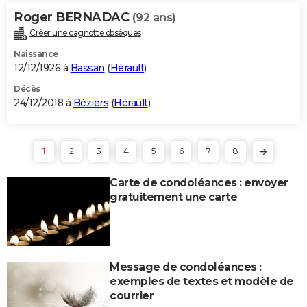
Roger BERNADAC
(92 ans)
Créer une cagnotte obsèques
Naissance
12/12/1926 à
Bassan
(
Hérault
)
Décès
24/12/2018 à
Béziers
(
Hérault
)
1
2
3
4
5
6
7
8
Carte de condoléances : envoyer
gratuitement une carte
Message de condoléances :
exemples de textes et modèle de
courrier