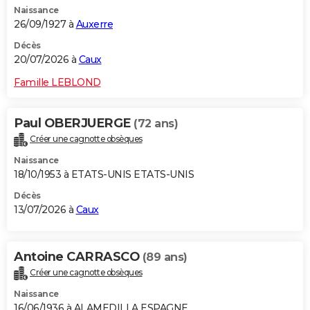
Naissance
City break
Voyage de noces
Climat
Destinations
Voyage nature
Forum
+
PHOTO
26/09/1927 à
Auxerre
GUIDES D'ACHAT
Décès
20/07/2026 à
Caux
BONS PLANS
Famille LEBLOND
CARTE DE VOEUX
Paul OBERJUERGE
(72 ans)
Carte Bonne année
Carte Pâques
Carte de Noël
Carte Saint-Valentin
Carte d'anniversaire
DICTIONNAIRE
Créer une cagnotte obsèques
Biographies
Expressions
Dictionnaire
Citations
Proverbes
PROGRAMME TV
Naissance
18/10/1953 à ETATS-UNIS ETATS-UNIS
COPAINS D'AVANT
Décès
13/07/2026 à
Caux
Se connecter
Collèges
Universités
Service militaire
S'inscrire
Lycées
Primaires
Entreprises
Avis de recherche
AVIS DE DÉCÈS
FORUM
Antoine CARRASCO
(89 ans)
Lifestyle
Sport
Television
Cinema
Bricolage
Culture
Auto
Voyage
Créer une cagnotte obsèques
Naissance
16/06/1936 à ALAMEDILLA ESPAGNE