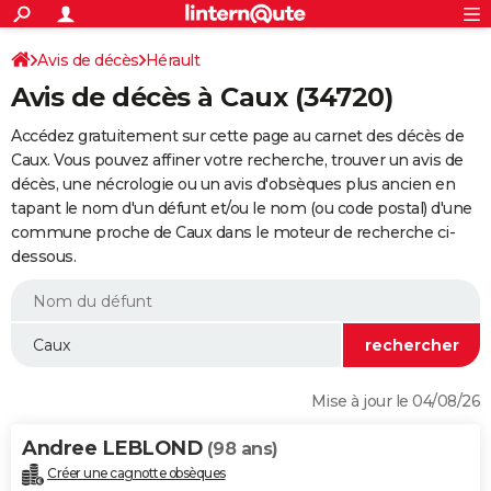
ACTUALITÉS
Connexion
S'inscrire
Avis de décès
Hérault
Rechercher
Société
Education
Villes
Politique
Faits Divers
Monde
+
SPORT
Avis de décès à Caux (34720)
Football
Cyclisme
Forum
Coupe du monde 2026
Tennis
Rugby
CULTURE
Accédez gratuitement sur cette page au carnet des décès de
TNT
Cinéma
Musique
Programme TV
Streaming
Sorties cinéma
+
Caux. Vous pouvez affiner votre recherche, trouver un avis de
FINANCE
décès, une nécrologie ou un avis d'obsèques plus ancien en
Impôts
Immobilier
Banque
Crédit
Retraite
Epargne
Risques naturels par ville
Assurance
AUTO
tapant le nom d'un défunt et/ou le nom (ou code postal) d'une
commune proche de Caux dans le moteur de recherche ci-
Réserver un essai
Berlines
Forum auto
Essais
Citadines
SUV
+
HIGH-TECH
dessous.
Meilleur smartphone
Ordinateurs
Guide high-tech
Mobiles
Internet
Jeux vidéo
+
BRICOLAGE
Aménagement intérieur
Cuisine
Jardinage
+
Forum
Extérieur
Salle de bains
Rangement
WEEK-END
Escapades
Expositions
Week-end nature
Guides de France
Patrimoine
Musées
+
LIFESTYLE
Mise à jour le 04/08/26
Bien-être
Mode
+
Art de vivre
Loisirs
Modes de vie
SANTE
Andree LEBLOND
(98 ans)
Guide de la santé
Médicaments
+
Alimentation
Maladies
Sommeil
VOYAGE
Créer une cagnotte obsèques